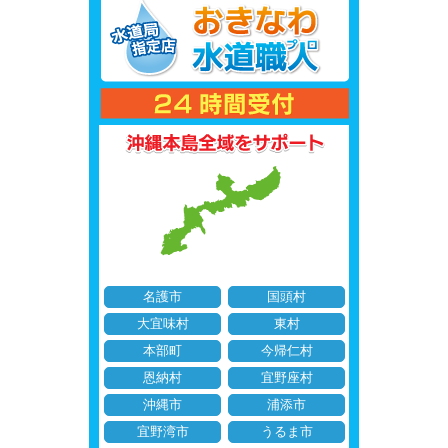
名護市
国頭村
大宜味村
東村
本部町
今帰仁村
恩納村
宜野座村
沖縄市
浦添市
宜野湾市
うるま市