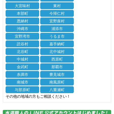
大宜味村
東村
本部町
今帰仁村
恩納村
宜野座村
沖縄市
浦添市
宜野湾市
うるま市
読谷村
嘉手納町
北谷町
北中城村
中城村
西原町
金武町
那覇市
糸満市
豊見城市
南城市
南風原町
与那原町
八重瀬町
その他の地域の方もご相談ください！