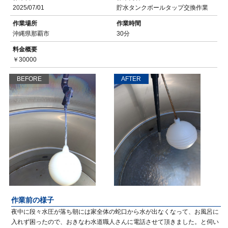
2025/07/01
貯水タンクボールタップ交換作業
作業場所
作業時間
沖縄県那覇市
30分
料金概要
￥30000
BEFORE
AFTER
作業前の様子
夜中に段々水圧が落ち朝には家全体の蛇口から水が出なくなって、お風呂に
入れず困ったので、おきなわ水道職人さんに電話させて頂きました。と伺い