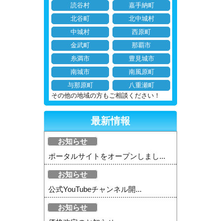
読谷村
嘉手納町
北谷町
北中城村
中城村
西原町
金武町
那覇市
糸満市
豊見城市
南城市
南風原町
与那原町
八重瀬町
その他の地域の方もご相談ください！
最新情報
お知らせ
ポータルサイトをオープンしまし...
お知らせ
公式YouTubeチャンネル開...
お知らせ