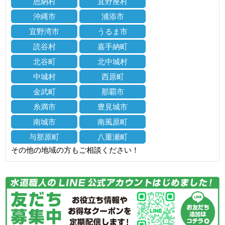
恩納村
宜野座村
沖縄市
浦添市
宜野湾市
うるま市
読谷村
嘉手納町
北谷町
北中城村
中城村
西原町
金武町
那覇市
糸満市
豊見城市
南城市
南風原町
与那原町
八重瀬町
その他の地域の方もご相談ください！