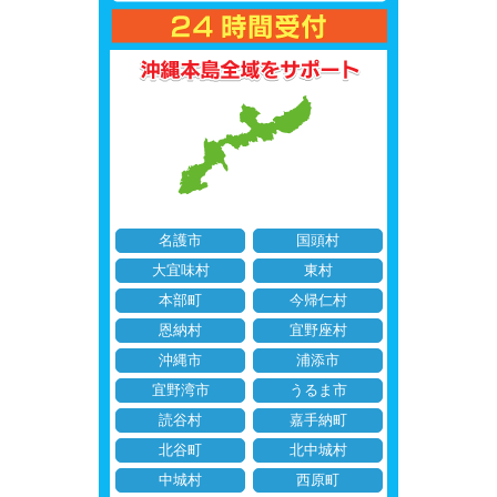
名護市
国頭村
大宜味村
東村
本部町
今帰仁村
恩納村
宜野座村
沖縄市
浦添市
宜野湾市
うるま市
読谷村
嘉手納町
北谷町
北中城村
中城村
西原町