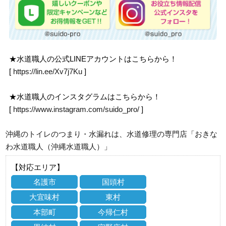
★水道職人の公式LINEアカウントはこちらから！
[
https://lin.ee/Xv7j7Ku
]
★水道職人のインスタグラムはこちらから！
[
https://www.instagram.com/suido_pro/
]
沖縄のトイレのつまり・水漏れは、水道修理の専門店「おきな
わ水道職人（沖縄水道職人）」
【対応エリア】
名護市
国頭村
大宜味村
東村
本部町
今帰仁村