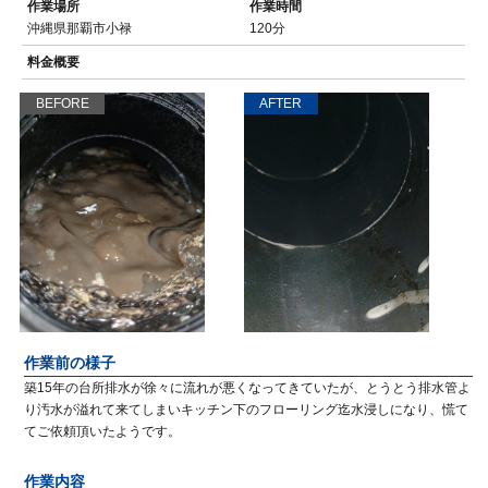
作業場所
作業時間
沖縄県那覇市小禄
120分
料金概要
BEFORE
AFTER
作業前の様子
築15年の台所排水が徐々に流れが悪くなってきていたが、とうとう排水管よ
り汚水が溢れて来てしまいキッチン下のフローリング迄水浸しになり、慌て
てご依頼頂いたようです。
作業内容