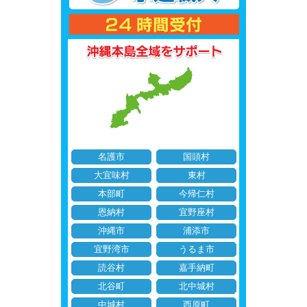
名護市
国頭村
大宜味村
東村
本部町
今帰仁村
恩納村
宜野座村
沖縄市
浦添市
宜野湾市
うるま市
読谷村
嘉手納町
北谷町
北中城村
中城村
西原町