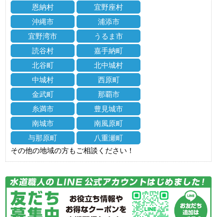
恩納村
宜野座村
沖縄市
浦添市
宜野湾市
うるま市
読谷村
嘉手納町
北谷町
北中城村
中城村
西原町
金武町
那覇市
糸満市
豊見城市
南城市
南風原町
与那原町
八重瀬町
その他の地域の方もご相談ください！