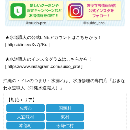
★水道職人の公式LINEアカウントはこちらから！
[
https://lin.ee/Xv7j7Ku
]
★水道職人のインスタグラムはこちらから！
[
https://www.instagram.com/suido_pro/
]
沖縄のトイレのつまり・水漏れは、水道修理の専門店「おきな
わ水道職人（沖縄水道職人）」
【対応エリア】
名護市
国頭村
大宜味村
東村
本部町
今帰仁村