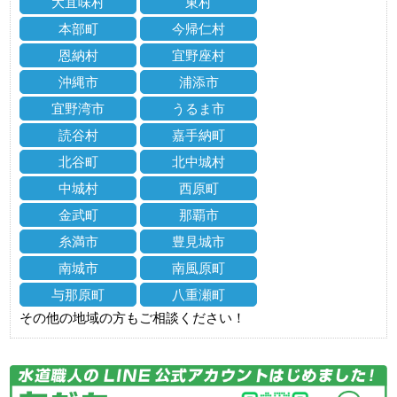
大宜味村
東村
本部町
今帰仁村
恩納村
宜野座村
沖縄市
浦添市
宜野湾市
うるま市
読谷村
嘉手納町
北谷町
北中城村
中城村
西原町
金武町
那覇市
糸満市
豊見城市
南城市
南風原町
与那原町
八重瀬町
その他の地域の方もご相談ください！