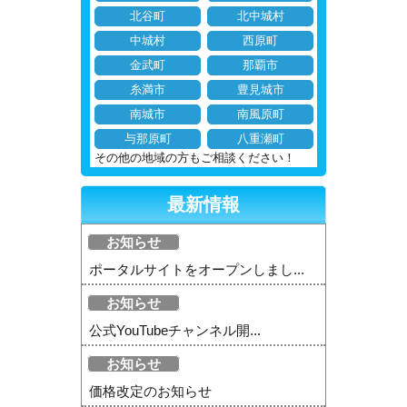
北谷町
北中城村
中城村
西原町
金武町
那覇市
糸満市
豊見城市
南城市
南風原町
与那原町
八重瀬町
その他の地域の方もご相談ください！
最新情報
お知らせ
ポータルサイトをオープンしまし...
お知らせ
公式YouTubeチャンネル開...
お知らせ
価格改定のお知らせ