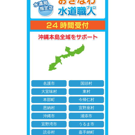
名護市
国頭村
大宜味村
東村
本部町
今帰仁村
恩納村
宜野座村
沖縄市
浦添市
宜野湾市
うるま市
読谷村
嘉手納町