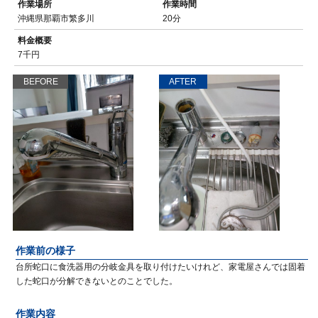
作業場所
作業時間
沖縄県那覇市繁多川
20分
料金概要
7千円
BEFORE
AFTER
作業前の様子
台所蛇口に食洗器用の分岐金具を取り付けたいけれど、家電屋さんでは固着
した蛇口が分解できないとのことでした。
作業内容