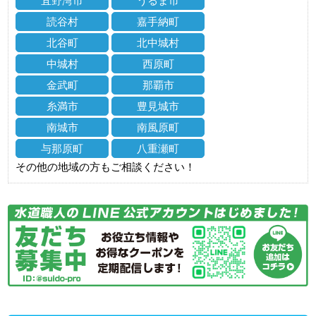
宜野湾市
うるま市
読谷村
嘉手納町
北谷町
北中城村
中城村
西原町
金武町
那覇市
糸満市
豊見城市
南城市
南風原町
与那原町
八重瀬町
その他の地域の方もご相談ください！