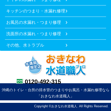
キッチンのつまり・水漏れ修理
お風呂の水漏れ・つまり修理
洗面所の水漏れ・つまり修理
その他、水トラブル
0120-492-315
沖縄のトイレ・台所の排水管のつまりやお風呂・水漏れ修理なら
「おきなわ水道職人」
Copyright ©おきなわ水道職人. All Rights Reserved.