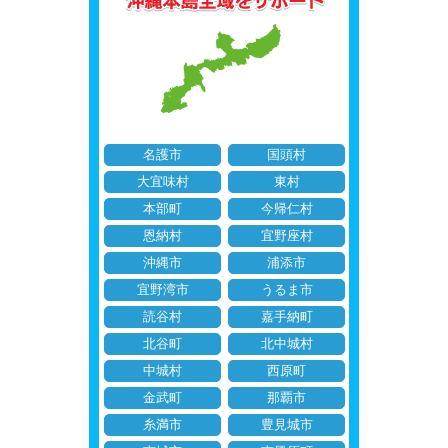
名護市
国頭村
大宜味村
東村
本部町
今帰仁村
恩納村
宜野座村
沖縄市
浦添市
宜野湾市
うるま市
読谷村
嘉手納町
北谷町
北中城村
中城村
西原町
金武町
那覇市
糸満市
豊見城市