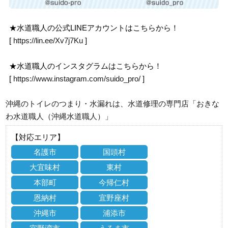
★水道職人の公式LINEアカウントはこちらから！
[
https://lin.ee/Xv7j7Ku
]
★水道職人のインスタグラムはこちらから！
[
https://www.instagram.com/suido_pro/
]
沖縄のトイレのつまり・水漏れは、水道修理の専門店「おきな
わ水道職人（沖縄水道職人）」
【対応エリア】
名護市
国頭村
大宜味村
東村
本部町
今帰仁村
恩納村
宜野座村
沖縄市
浦添市