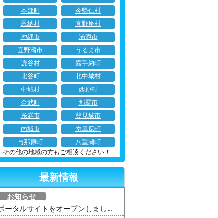
本部町
今帰仁村
恩納村
宜野座村
沖縄市
浦添市
宜野湾市
うるま市
読谷村
嘉手納町
北谷町
北中城村
中城村
西原町
金武町
那覇市
糸満市
豊見城市
南城市
南風原町
与那原町
八重瀬町
その他の地域の方もご相談ください！
最新情報
お知らせ
ポータルサイトをオープンしまし...