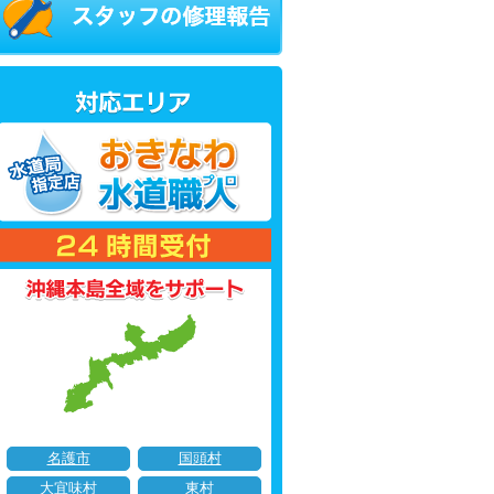
名護市
国頭村
大宜味村
東村