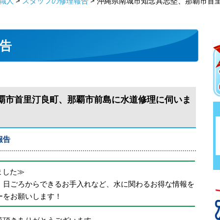
職人
>
スタッフの修理報告
> 沖縄県南城市知念具志堅、那覇市首
告
覇市首里汀良町、那覇市前島に水道修理に伺いま
報告
めました≫
、日ごろからできるお手入れなど、水に関わるお得な情報を
ーをお願いします！