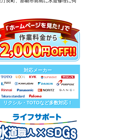
里汀良町、那覇市前島に水道修理に伺
対応メーカー
リクシル・TOTOなど多数対応！