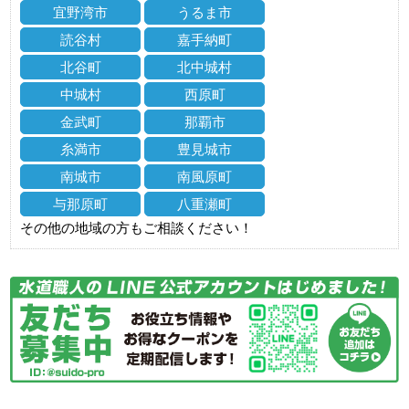
宜野湾市
うるま市
読谷村
嘉手納町
北谷町
北中城村
中城村
西原町
金武町
那覇市
糸満市
豊見城市
南城市
南風原町
与那原町
八重瀬町
その他の地域の方もご相談ください！