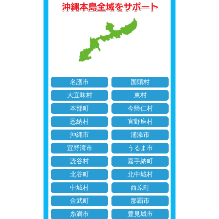
名護市
国頭村
大宜味村
東村
本部町
今帰仁村
恩納村
宜野座村
沖縄市
浦添市
宜野湾市
うるま市
読谷村
嘉手納町
北谷町
北中城村
中城村
西原町
金武町
那覇市
糸満市
豊見城市