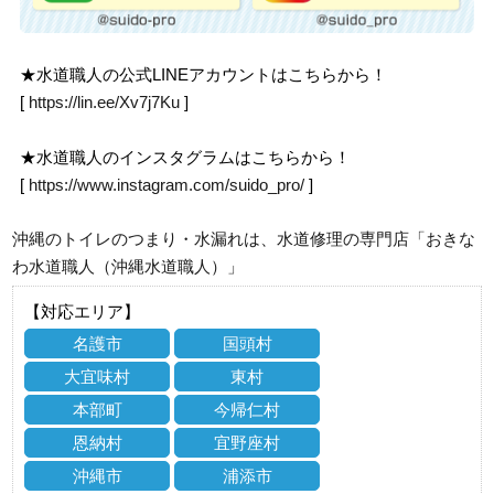
★水道職人の公式LINEアカウントはこちらから！
[
https://lin.ee/Xv7j7Ku
]
★水道職人のインスタグラムはこちらから！
[
https://www.instagram.com/suido_pro/
]
沖縄のトイレのつまり・水漏れは、水道修理の専門店「おきな
わ水道職人（沖縄水道職人）」
【対応エリア】
名護市
国頭村
大宜味村
東村
本部町
今帰仁村
恩納村
宜野座村
沖縄市
浦添市