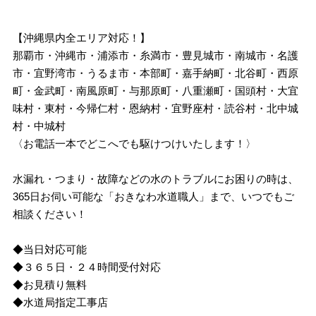
【沖縄県内全エリア対応！】
那覇市・沖縄市・浦添市・糸満市・豊見城市・南城市・名護
市・宜野湾市・うるま市・本部町・嘉手納町・北谷町・西原
町・金武町・南風原町・与那原町・八重瀬町・国頭村・大宜
味村・東村・今帰仁村・恩納村・宜野座村・読谷村・北中城
村・中城村
〈お電話一本でどこへでも駆けつけいたします！〉
水漏れ・つまり・故障などの水のトラブルにお困りの時は、
365日お伺い可能な「おきなわ水道職人」まで、いつでもご
相談ください！
◆当日対応可能
◆３６５日・２４時間受付対応
◆お見積り無料
◆水道局指定工事店