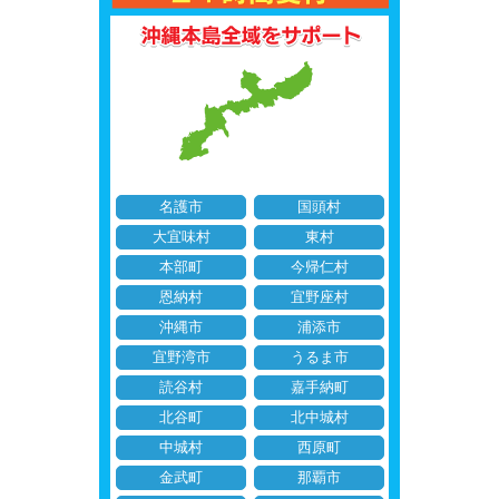
名護市
国頭村
大宜味村
東村
本部町
今帰仁村
恩納村
宜野座村
沖縄市
浦添市
宜野湾市
うるま市
読谷村
嘉手納町
北谷町
北中城村
中城村
西原町
金武町
那覇市