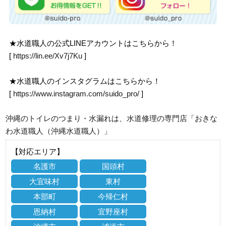
★水道職人の公式LINEアカウントはこちらから！
[
https://lin.ee/Xv7j7Ku
]
★水道職人のインスタグラムはこちらから！
[
https://www.instagram.com/suido_pro/
]
沖縄のトイレのつまり・水漏れは、水道修理の専門店「おきな
わ水道職人（沖縄水道職人）」
【対応エリア】
名護市
国頭村
大宜味村
東村
本部町
今帰仁村
恩納村
宜野座村