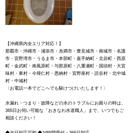
【沖縄県内全エリア対応！】
那覇市・沖縄市・浦添市・糸満市・豊見城市・南城市・名護
市・宜野湾市・うるま市・本部町・嘉手納町・北谷町・西原
町・金武町・南風原町・与那原町・八重瀬町・国頭村・大宜
味村・東村・今帰仁村・恩納村・宜野座村・読谷村・北中城
村・中城村
〈お電話一本でどこへでも駆けつけいたします！〉
水漏れ・つまり・故障などの水のトラブルにお困りの時は、
365日お伺い可能な「おきなわ水道職人」まで、いつでもご
相談ください！
◆当日対応可能 ◆24時間受付・365日対応