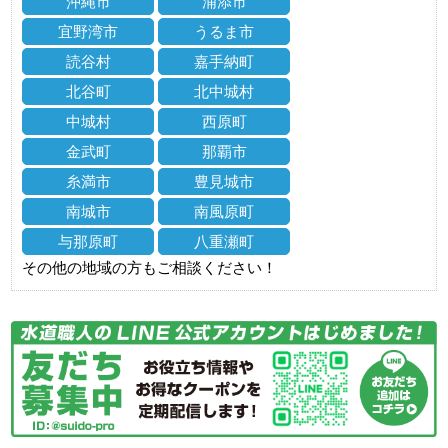
沖縄市
浦添市
宜野湾市
うるま市
読谷村
嘉手納町
北谷町
北中城村
中城村
西原町
金武町
那覇市
糸満市
豊見城市
南城市
南風原町
与那原町
八重瀬町
その他の地域の方もご相談ください！