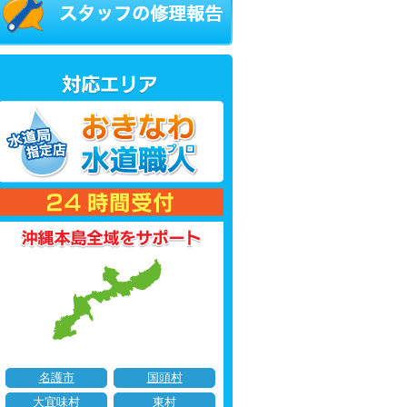
名護市
国頭村
大宜味村
東村