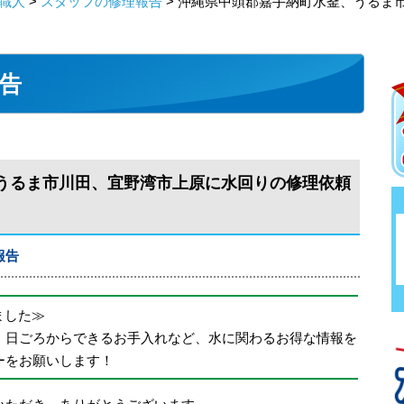
職人
>
スタッフの修理報告
> 沖縄県中頭郡嘉手納町水釜、うるま
告
うるま市川田、宜野湾市上原に水回りの修理依頼
報告
めました≫
、日ごろからできるお手入れなど、水に関わるお得な情報を
ーをお願いします！