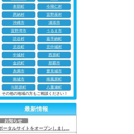
本部町
今帰仁村
恩納村
宜野座村
沖縄市
浦添市
宜野湾市
うるま市
読谷村
嘉手納町
北谷町
北中城村
中城村
西原町
金武町
那覇市
糸満市
豊見城市
南城市
南風原町
与那原町
八重瀬町
その他の地域の方もご相談ください！
最新情報
お知らせ
ポータルサイトをオープンしまし...