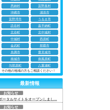
恩納村
宜野座村
沖縄市
浦添市
宜野湾市
うるま市
読谷村
嘉手納町
北谷町
北中城村
中城村
西原町
金武町
那覇市
糸満市
豊見城市
南城市
南風原町
与那原町
八重瀬町
その他の地域の方もご相談ください！
最新情報
お知らせ
ポータルサイトをオープンしまし...
お知らせ