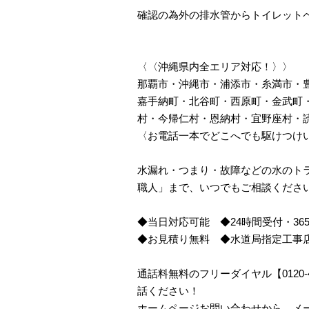
確認の為外の排水管からトイレット
〈〈沖縄県内全エリア対応！〉〉
那覇市・沖縄市・浦添市・糸満市・
嘉手納町・北谷町・西原町・金武町
村・今帰仁村・恩納村・宜野座村・
〈お電話一本でどこへでも駆けつけ
水漏れ・つまり・故障などの水のトラ
職人」まで、いつでもご相談くださ
◆当日対応可能 ◆24時間受付・36
◆お見積り無料 ◆水道局指定工事
通話料無料のフリーダイヤル【0120
話ください！
ホームページお問い合わせから、メ