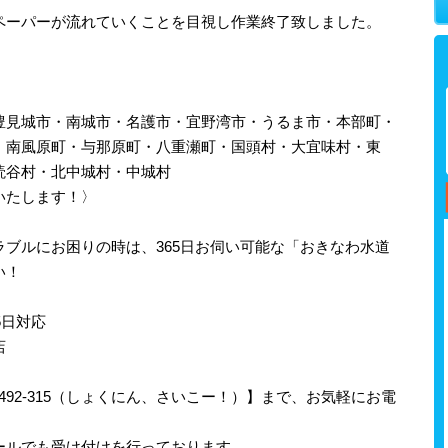
ペーパーが流れていくことを目視し作業終了致しました。
豊見城市・南城市・名護市・宜野湾市・うるま市・本部町・
・南風原町・与那原町・八重瀬町・国頭村・大宜味村・東
読谷村・北中城村・中城村
いたします！〉
ブルにお困りの時は、365日お伺い可能な「おきなわ水道
い！
5日対応
店
-492-315（しょくにん、さいこー！）】まで、お気軽にお電
ールでも受け付けを行っております。