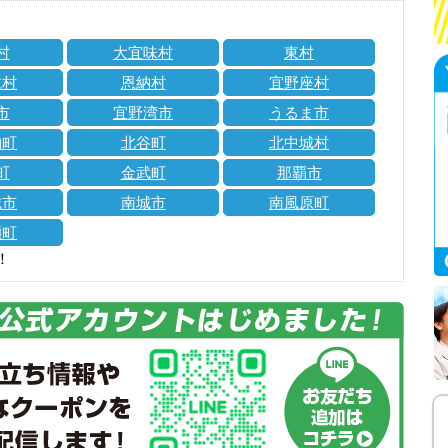
村
大宜味村
東村
仁村
恩納村
宜野座村
市
宜野湾市
うるま市
納町
北谷町
北中城村
町
金武町
那覇市
城市
南城市
南風原町
瀬町
！