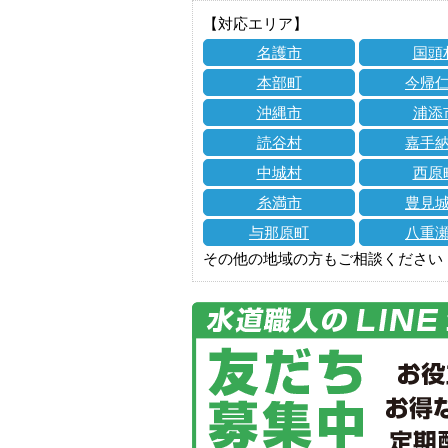
【対応エリア】
名護市
国頭
本部町
今帰
沖縄市
浦添
読谷村
嘉手
中城村
西原
糸満市
豊見
与那原町
八重
その他の地域の方もご相談ください