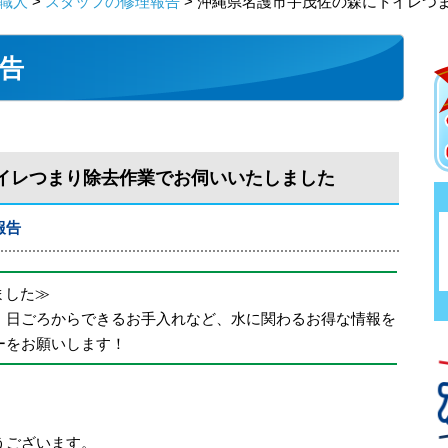
職人
>
スタッフの修理報告
> 沖縄県名護市宇茂佐の森にトイレつ
告
イレつまり除去作業でお伺いいたしました
報告
めました≫
、日ごろからできるお手入れなど、水に関わるお得な情報を
ーをお願いします！
うございます。