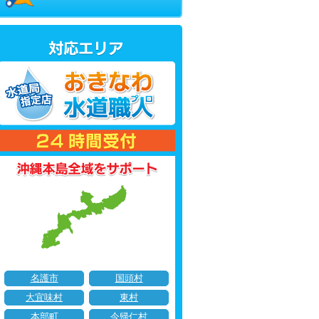
名護市
国頭村
大宜味村
東村
本部町
今帰仁村