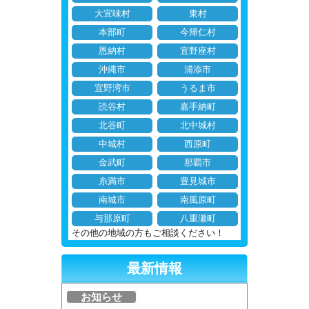
大宜味村
東村
本部町
今帰仁村
恩納村
宜野座村
沖縄市
浦添市
宜野湾市
うるま市
読谷村
嘉手納町
北谷町
北中城村
中城村
西原町
金武町
那覇市
糸満市
豊見城市
南城市
南風原町
与那原町
八重瀬町
その他の地域の方もご相談ください！
最新情報
お知らせ