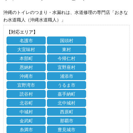
沖縄のトイレのつまり・水漏れは、水道修理の専門店「おきな
わ水道職人（沖縄水道職人）」
【対応エリア】
名護市
国頭村
大宜味村
東村
本部町
今帰仁村
恩納村
宜野座村
沖縄市
浦添市
宜野湾市
うるま市
読谷村
嘉手納町
北谷町
北中城村
中城村
西原町
金武町
那覇市
糸満市
豊見城市