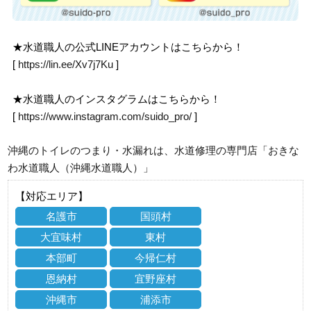
★水道職人の公式LINEアカウントはこちらから！
[
https://lin.ee/Xv7j7Ku
]
★水道職人のインスタグラムはこちらから！
[
https://www.instagram.com/suido_pro/
]
沖縄のトイレのつまり・水漏れは、水道修理の専門店「おきな
わ水道職人（沖縄水道職人）」
【対応エリア】
名護市
国頭村
大宜味村
東村
本部町
今帰仁村
恩納村
宜野座村
沖縄市
浦添市