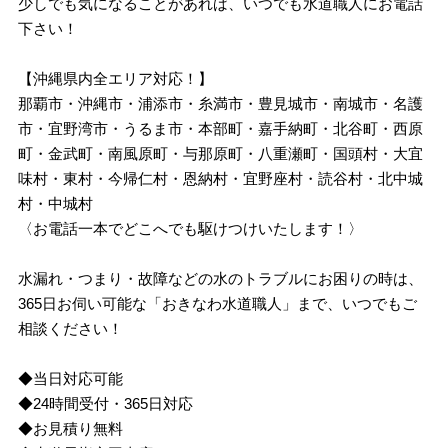
少しでも気になることがあれば、いつでも水道職人にお電話
下さい！
【沖縄県内全エリア対応！】
那覇市・沖縄市・浦添市・糸満市・豊見城市・南城市・名護
市・宜野湾市・うるま市・本部町・嘉手納町・北谷町・西原
町・金武町・南風原町・与那原町・八重瀬町・国頭村・大宜
味村・東村・今帰仁村・恩納村・宜野座村・読谷村・北中城
村・中城村
〈お電話一本でどこへでも駆けつけいたします！〉
水漏れ・つまり・故障などの水のトラブルにお困りの時は、
365日お伺い可能な「おきなわ水道職人」まで、いつでもご
相談ください！
◆当日対応可能
◆24時間受付・365日対応
◆お見積り無料