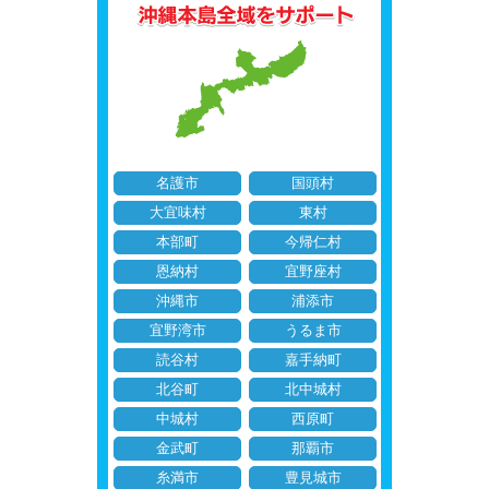
名護市
国頭村
大宜味村
東村
本部町
今帰仁村
恩納村
宜野座村
沖縄市
浦添市
宜野湾市
うるま市
読谷村
嘉手納町
北谷町
北中城村
中城村
西原町
金武町
那覇市
糸満市
豊見城市