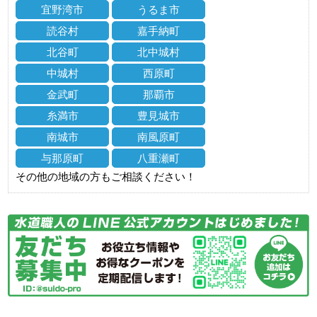
宜野湾市
うるま市
読谷村
嘉手納町
北谷町
北中城村
中城村
西原町
金武町
那覇市
糸満市
豊見城市
南城市
南風原町
与那原町
八重瀬町
その他の地域の方もご相談ください！