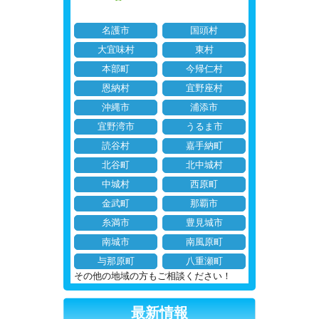
名護市
国頭村
大宜味村
東村
本部町
今帰仁村
恩納村
宜野座村
沖縄市
浦添市
宜野湾市
うるま市
読谷村
嘉手納町
北谷町
北中城村
中城村
西原町
金武町
那覇市
糸満市
豊見城市
南城市
南風原町
与那原町
八重瀬町
その他の地域の方もご相談ください！
最新情報