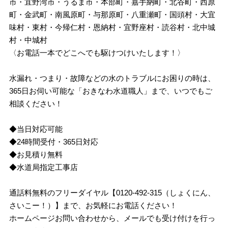
市・宜野湾市・うるま市・本部町・嘉手納町・北谷町・西原
町・金武町・南風原町・与那原町・八重瀬町・国頭村・大宜
味村・東村・今帰仁村・恩納村・宜野座村・読谷村・北中城
村・中城村
〈お電話一本でどこへでも駆けつけいたします！〉
水漏れ・つまり・故障などの水のトラブルにお困りの時は、
365日お伺い可能な「おきなわ水道職人」まで、いつでもご
相談ください！
◆当日対応可能
◆24時間受付・365日対応
◆お見積り無料
◆水道局指定工事店
通話料無料のフリーダイヤル【0120-492-315（しょくにん、
さいこー！）】まで、お気軽にお電話ください！
ホームページお問い合わせから、メールでも受け付けを行っ