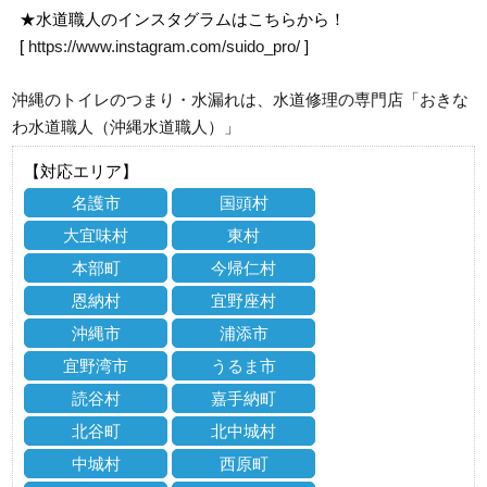
★水道職人のインスタグラムはこちらから！
[
https://www.instagram.com/suido_pro/
]
沖縄のトイレのつまり・水漏れは、水道修理の専門店「おきな
わ水道職人（沖縄水道職人）」
【対応エリア】
名護市
国頭村
大宜味村
東村
本部町
今帰仁村
恩納村
宜野座村
沖縄市
浦添市
宜野湾市
うるま市
読谷村
嘉手納町
北谷町
北中城村
中城村
西原町