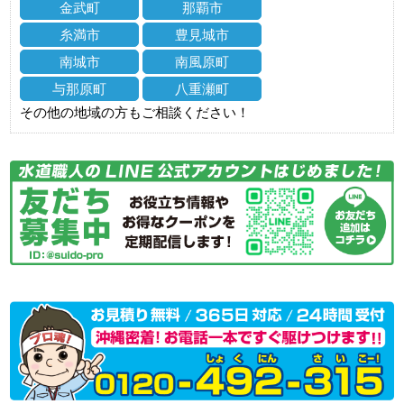
金武町
那覇市
糸満市
豊見城市
南城市
南風原町
与那原町
八重瀬町
その他の地域の方もご相談ください！