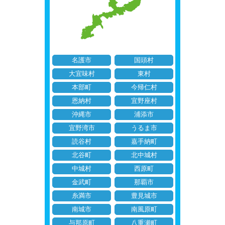
名護市
国頭村
大宜味村
東村
本部町
今帰仁村
恩納村
宜野座村
沖縄市
浦添市
宜野湾市
うるま市
読谷村
嘉手納町
北谷町
北中城村
中城村
西原町
金武町
那覇市
糸満市
豊見城市
南城市
南風原町
与那原町
八重瀬町