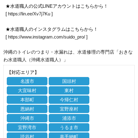
★水道職人の公式LINEアカウントはこちらから！
[
https://lin.ee/Xv7j7Ku
]
★水道職人のインスタグラムはこちらから！
[
https://www.instagram.com/suido_pro/
]
沖縄のトイレのつまり・水漏れは、水道修理の専門店「おきな
わ水道職人（沖縄水道職人）」
【対応エリア】
名護市
国頭村
大宜味村
東村
本部町
今帰仁村
恩納村
宜野座村
沖縄市
浦添市
宜野湾市
うるま市
読谷村
嘉手納町