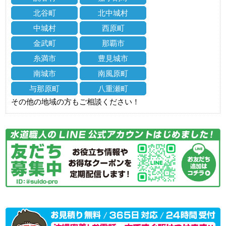
北谷町
北中城村
中城村
西原町
金武町
那覇市
糸満市
豊見城市
南城市
南風原町
与那原町
八重瀬町
その他の地域の方もご相談ください！