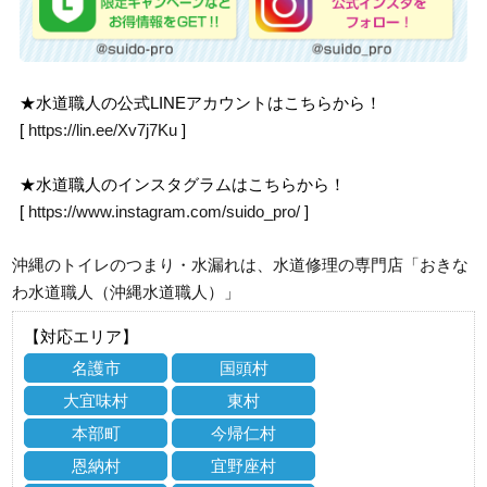
★水道職人の公式LINEアカウントはこちらから！
[
https://lin.ee/Xv7j7Ku
]
★水道職人のインスタグラムはこちらから！
[
https://www.instagram.com/suido_pro/
]
沖縄のトイレのつまり・水漏れは、水道修理の専門店「おきな
わ水道職人（沖縄水道職人）」
【対応エリア】
名護市
国頭村
大宜味村
東村
本部町
今帰仁村
恩納村
宜野座村