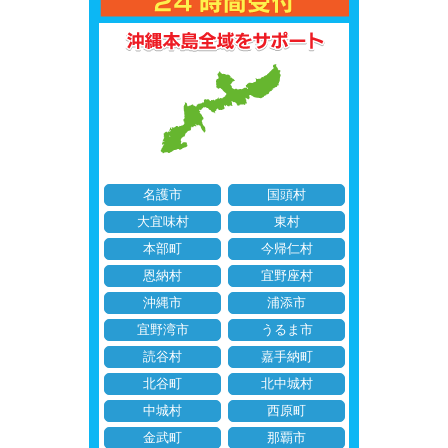
名護市
国頭村
大宜味村
東村
本部町
今帰仁村
恩納村
宜野座村
沖縄市
浦添市
宜野湾市
うるま市
読谷村
嘉手納町
北谷町
北中城村
中城村
西原町
金武町
那覇市