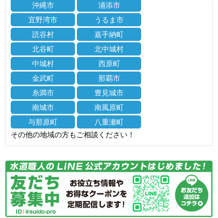
沖縄市
浦添市
宜野湾市
うるま市
読谷村
嘉手納町
北谷町
北中城村
中城村
西原町
金武町
那覇市
糸満市
豊見城市
南城市
南風原町
与那原町
八重瀬町
その他の地域の方もご相談ください！