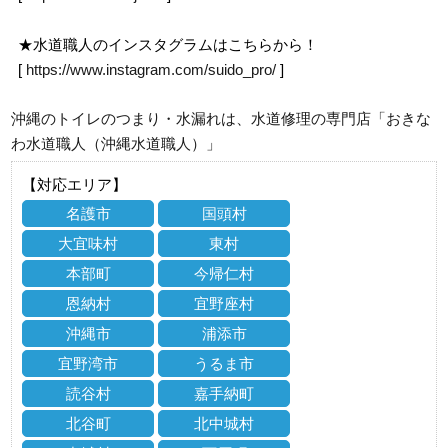
★水道職人のインスタグラムはこちらから！
[
https://www.instagram.com/suido_pro/
]
沖縄のトイレのつまり・水漏れは、水道修理の専門店「おきな
わ水道職人（沖縄水道職人）」
【対応エリア】
名護市
国頭村
大宜味村
東村
本部町
今帰仁村
恩納村
宜野座村
沖縄市
浦添市
宜野湾市
うるま市
読谷村
嘉手納町
北谷町
北中城村