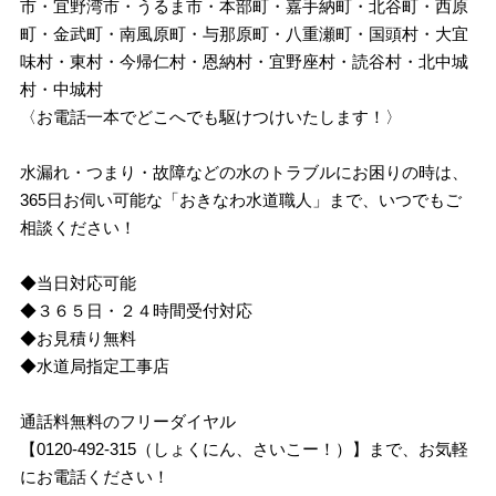
市・宜野湾市・うるま市・本部町・嘉手納町・北谷町・西原
町・金武町・南風原町・与那原町・八重瀬町・国頭村・大宜
味村・東村・今帰仁村・恩納村・宜野座村・読谷村・北中城
村・中城村
〈お電話一本でどこへでも駆けつけいたします！〉
水漏れ・つまり・故障などの水のトラブルにお困りの時は、
365日お伺い可能な「おきなわ水道職人」まで、いつでもご
相談ください！
◆当日対応可能
◆３６５日・２４時間受付対応
◆お見積り無料
◆水道局指定工事店
通話料無料のフリーダイヤル
【0120-492-315（しょくにん、さいこー！）】まで、お気軽
にお電話ください！