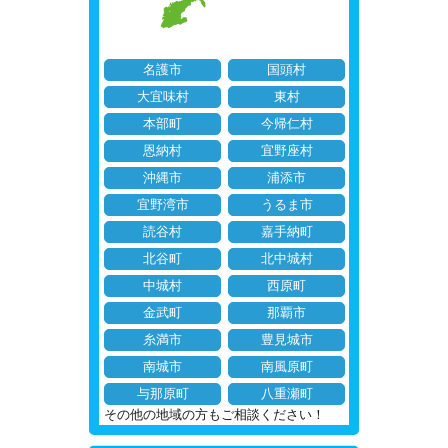
名護市
国頭村
大宜味村
東村
本部町
今帰仁村
恩納村
宜野座村
沖縄市
浦添市
宜野湾市
うるま市
読谷村
嘉手納町
北谷町
北中城村
中城村
西原町
金武町
那覇市
糸満市
豊見城市
南城市
南風原町
与那原町
八重瀬町
その他の地域の方もご相談ください！