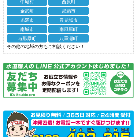
中城村
西原町
金武町
那覇市
糸満市
豊見城市
南城市
南風原町
与那原町
八重瀬町
その他の地域の方もご相談ください！