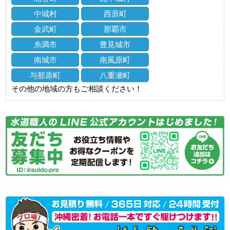
中城村
西原町
金武町
那覇市
糸満市
豊見城市
南城市
南風原町
与那原町
八重瀬町
その他の地域の方もご相談ください！