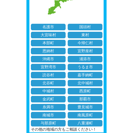
名護市
国頭村
大宜味村
東村
本部町
今帰仁村
恩納村
宜野座村
沖縄市
浦添市
宜野湾市
うるま市
読谷村
嘉手納町
北谷町
北中城村
中城村
西原町
金武町
那覇市
糸満市
豊見城市
南城市
南風原町
与那原町
八重瀬町
その他の地域の方もご相談ください！