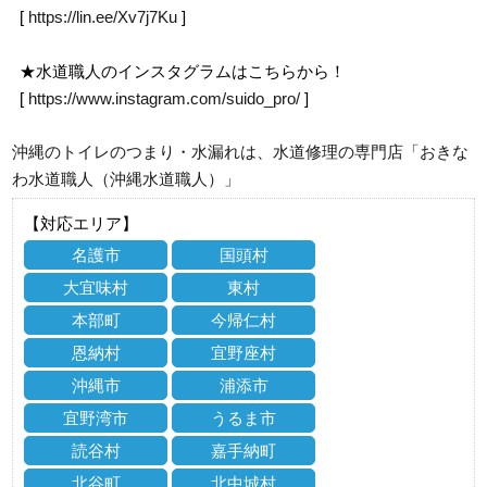
[
https://lin.ee/Xv7j7Ku
]
★水道職人のインスタグラムはこちらから！
[
https://www.instagram.com/suido_pro/
]
沖縄のトイレのつまり・水漏れは、水道修理の専門店「おきな
わ水道職人（沖縄水道職人）」
【対応エリア】
名護市
国頭村
大宜味村
東村
本部町
今帰仁村
恩納村
宜野座村
沖縄市
浦添市
宜野湾市
うるま市
読谷村
嘉手納町
北谷町
北中城村