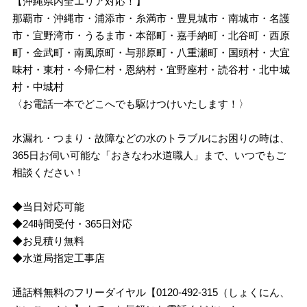
【沖縄県内全エリア対応！】
那覇市・沖縄市・浦添市・糸満市・豊見城市・南城市・名護
市・宜野湾市・うるま市・本部町・嘉手納町・北谷町・西原
町・金武町・南風原町・与那原町・八重瀬町・国頭村・大宜
味村・東村・今帰仁村・恩納村・宜野座村・読谷村・北中城
村・中城村
〈お電話一本でどこへでも駆けつけいたします！〉
水漏れ・つまり・故障などの水のトラブルにお困りの時は、
365日お伺い可能な「おきなわ水道職人」まで、いつでもご
相談ください！
◆当日対応可能
◆24時間受付・365日対応
◆お見積り無料
◆水道局指定工事店
通話料無料のフリーダイヤル【0120-492-315（しょくにん、