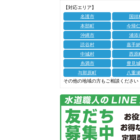
【対応エリア】
名護市
国頭
本部町
今帰
沖縄市
浦添
読谷村
嘉手
中城村
西原
糸満市
豊見
与那原町
八重
その他の地域の方もご相談ください