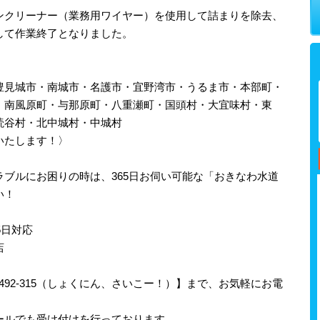
ンクリーナー（業務用ワイヤー）を使用して詰まりを除去、
して作業終了となりました。
豊見城市・南城市・名護市・宜野湾市・うるま市・本部町・
・南風原町・与那原町・八重瀬町・国頭村・大宜味村・東
読谷村・北中城村・中城村
いたします！〉
ブルにお困りの時は、365日お伺い可能な「おきなわ水道
い！
5日対応
店
-492-315（しょくにん、さいこー！）】まで、お気軽にお電
ールでも受け付けを行っております。