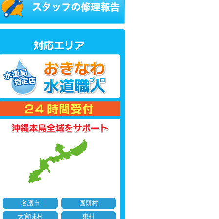
名護市
国頭村
大宜味村
東村