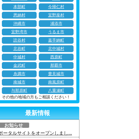
本部町
今帰仁村
恩納村
宜野座村
沖縄市
浦添市
宜野湾市
うるま市
読谷村
嘉手納町
北谷町
北中城村
中城村
西原町
金武町
那覇市
糸満市
豊見城市
南城市
南風原町
与那原町
八重瀬町
その他の地域の方もご相談ください！
最新情報
お知らせ
ポータルサイトをオープンしまし...