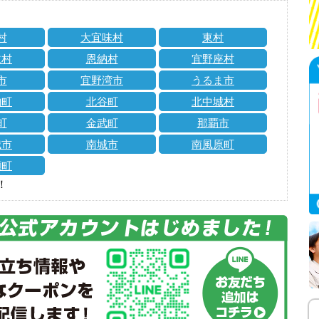
村
大宜味村
東村
仁村
恩納村
宜野座村
市
宜野湾市
うるま市
納町
北谷町
北中城村
町
金武町
那覇市
城市
南城市
南風原町
瀬町
！