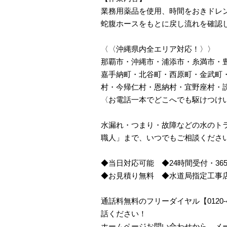
業務用薬品を使用、時間をおきドレ
蛇腹ホースをもとに戻し流れを確認
〈〈沖縄県内全エリア対応！〉〉
那覇市・沖縄市・浦添市・糸満市・
嘉手納町・北谷町・西原町・金武町
村・今帰仁村・恩納村・宜野座村・
〈お電話一本でどこへでも駆けつけ
水漏れ・つまり・故障などの水のトラ
職人」まで、いつでもご相談くださ
◆当日対応可能 ◆24時間受付・36
◆お見積り無料 ◆水道局指定工事
通話料無料のフリーダイヤル【0120
話ください！
ホームページお問い合わせから、メ