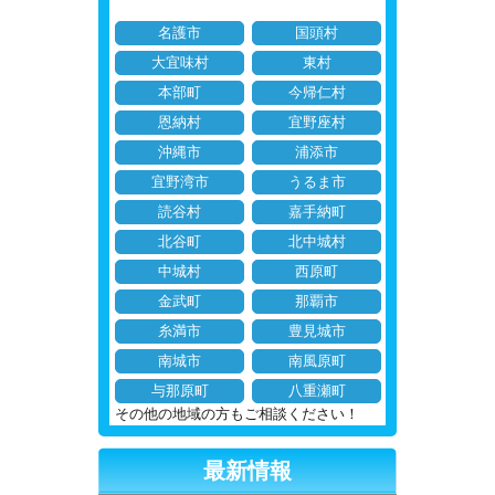
名護市
国頭村
大宜味村
東村
本部町
今帰仁村
恩納村
宜野座村
沖縄市
浦添市
宜野湾市
うるま市
読谷村
嘉手納町
北谷町
北中城村
中城村
西原町
金武町
那覇市
糸満市
豊見城市
南城市
南風原町
与那原町
八重瀬町
その他の地域の方もご相談ください！
最新情報