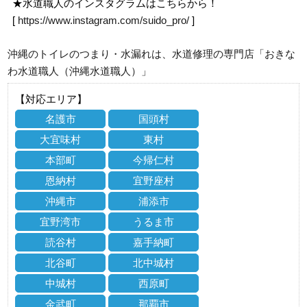
★水道職人のインスタグラムはこちらから！
[
https://www.instagram.com/suido_pro/
]
沖縄のトイレのつまり・水漏れは、水道修理の専門店「おきな
わ水道職人（沖縄水道職人）」
【対応エリア】
名護市
国頭村
大宜味村
東村
本部町
今帰仁村
恩納村
宜野座村
沖縄市
浦添市
宜野湾市
うるま市
読谷村
嘉手納町
北谷町
北中城村
中城村
西原町
金武町
那覇市