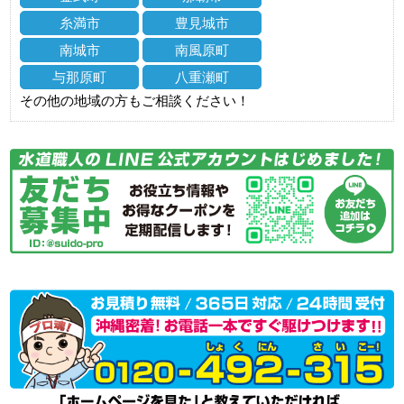
糸満市
豊見城市
南城市
南風原町
与那原町
八重瀬町
その他の地域の方もご相談ください！