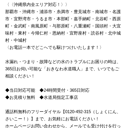
〈〈沖縄県内全エリア対応！〉〉
那覇市・沖縄市・浦添市・糸満市・豊見城市・南城市・名護
市・宜野湾市・うるま市・本部町・嘉手納町・北谷町・西原
町・金武町・南風原町・与那原町・八重瀬町・国頭村・大宜
味村・東村・今帰仁村・恩納村・宜野座村・読谷村・北中城
村・中城村
〈お電話一本でどこへでも駆けつけいたします！〉
水漏れ・つまり・故障などの水のトラブルにお困りの時は、
365日お伺い可能な「おきなわ水道職人」まで、いつでもご
相談ください！
◆当日対応可能 ◆24時間受付・365日対応
◆お見積り無料 ◆水道局指定工事店
通話料無料のフリーダイヤル【0120-492-315（しょくにん、
さいこー！）】まで、お気軽にお電話ください！
ホームページお問い合わせから、メールでも受け付けを行っ