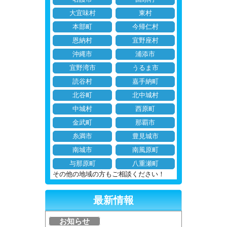
大宜味村
東村
本部町
今帰仁村
恩納村
宜野座村
沖縄市
浦添市
宜野湾市
うるま市
読谷村
嘉手納町
北谷町
北中城村
中城村
西原町
金武町
那覇市
糸満市
豊見城市
南城市
南風原町
与那原町
八重瀬町
その他の地域の方もご相談ください！
最新情報
お知らせ