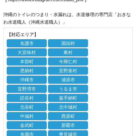
沖縄のトイレのつまり・水漏れは、水道修理の専門店「おきな
わ水道職人（沖縄水道職人）」
【対応エリア】
名護市
国頭村
大宜味村
東村
本部町
今帰仁村
恩納村
宜野座村
沖縄市
浦添市
宜野湾市
うるま市
読谷村
嘉手納町
北谷町
北中城村
中城村
西原町
金武町
那覇市
糸満市
豊見城市