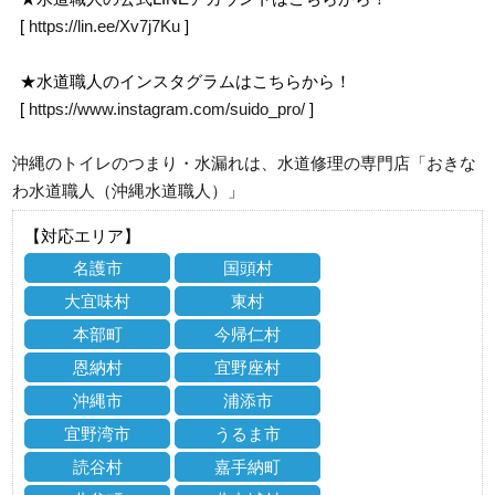
[
https://lin.ee/Xv7j7Ku
]
★水道職人のインスタグラムはこちらから！
[
https://www.instagram.com/suido_pro/
]
沖縄のトイレのつまり・水漏れは、水道修理の専門店「おきな
わ水道職人（沖縄水道職人）」
【対応エリア】
名護市
国頭村
大宜味村
東村
本部町
今帰仁村
恩納村
宜野座村
沖縄市
浦添市
宜野湾市
うるま市
読谷村
嘉手納町