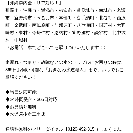
【沖縄県内全エリア対応！】
那覇市・沖縄市・浦添市・糸満市・豊見城市・南城市・名護
市・宜野湾市・うるま市・本部町・嘉手納町・北谷町・西原
町・金武町・南風原町・与那原町・八重瀬町・国頭村・大宜
味村・東村・今帰仁村・恩納村・宜野座村・読谷村・北中城
村・中城村
〈お電話一本でどこへでも駆けつけいたします！〉
水漏れ・つまり・故障などの水のトラブルにお困りの時は、
365日お伺い可能な「おきなわ水道職人」まで、いつでもご
相談ください！
◆当日対応可能
◆24時間受付・365日対応
◆お見積り無料
◆水道局指定工事店
通話料無料のフリーダイヤル【0120-492-315（しょくにん、