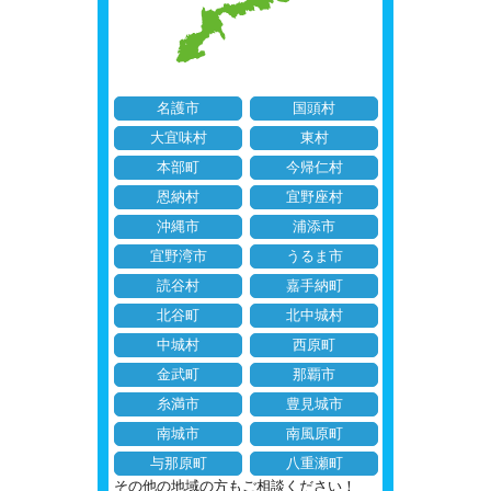
名護市
国頭村
大宜味村
東村
本部町
今帰仁村
恩納村
宜野座村
沖縄市
浦添市
宜野湾市
うるま市
読谷村
嘉手納町
北谷町
北中城村
中城村
西原町
金武町
那覇市
糸満市
豊見城市
南城市
南風原町
与那原町
八重瀬町
その他の地域の方もご相談ください！