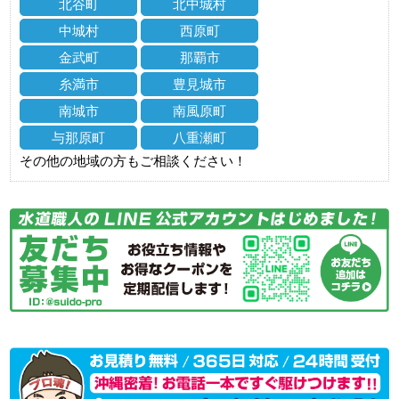
北谷町
北中城村
中城村
西原町
金武町
那覇市
糸満市
豊見城市
南城市
南風原町
与那原町
八重瀬町
その他の地域の方もご相談ください！