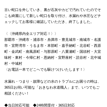
古い蛇口を外していき、裏が石灰やカビで汚れていたのでそ
こも綺麗にして新しい蛇口を取り付け、水漏れや水圧などチ
ェックしてお客様に確認していただき、終了しました。
〈〈沖縄県内全エリア対応！〉〉
那覇市・沖縄市・浦添市・糸満市・豊見城市・南城市・名護
市・宜野湾市・うるま市・本部町・嘉手納町・北谷町・西原
町・金武町・南風原町・与那原町・八重瀬町・国頭村・大宜
味村・東村・今帰仁村・恩納村・宜野座村・読谷村・北中城
村・中城村
〈お電話一本でどこへでも駆けつけいたします！〉
水漏れ・つまり・故障などの水のトラブルにお困りの時は、
365日お伺い可能な「おきなわ水道職人」まで、いつでもご
相談ください！
◆当日対応可能 ◆24時間受付・365日対応