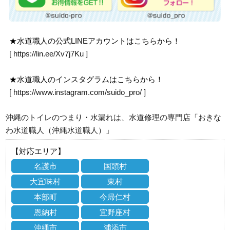
★水道職人の公式LINEアカウントはこちらから！
[
https://lin.ee/Xv7j7Ku
]
★水道職人のインスタグラムはこちらから！
[
https://www.instagram.com/suido_pro/
]
沖縄のトイレのつまり・水漏れは、水道修理の専門店「おきな
わ水道職人（沖縄水道職人）」
【対応エリア】
名護市
国頭村
大宜味村
東村
本部町
今帰仁村
恩納村
宜野座村
沖縄市
浦添市