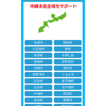
名護市
国頭村
大宜味村
東村
本部町
今帰仁村
恩納村
宜野座村
沖縄市
浦添市
宜野湾市
うるま市
読谷村
嘉手納町
北谷町
北中城村
中城村
西原町
金武町
那覇市