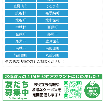
宜野湾市
うるま市
読谷村
嘉手納町
北谷町
北中城村
中城村
西原町
金武町
那覇市
糸満市
豊見城市
南城市
南風原町
与那原町
八重瀬町
その他の地域の方もご相談ください！