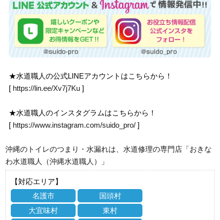
★水道職人の公式LINEアカウントはこちらから！
[
https://lin.ee/Xv7j7Ku
]
★水道職人のインスタグラムはこちらから！
[
https://www.instagram.com/suido_pro/
]
沖縄のトイレのつまり・水漏れは、水道修理の専門店「おきな
わ水道職人（沖縄水道職人）」
【対応エリア】
名護市
国頭村
大宜味村
東村