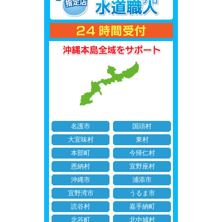
名護市
国頭村
大宜味村
東村
本部町
今帰仁村
恩納村
宜野座村
沖縄市
浦添市
宜野湾市
うるま市
読谷村
嘉手納町
北谷町
北中城村