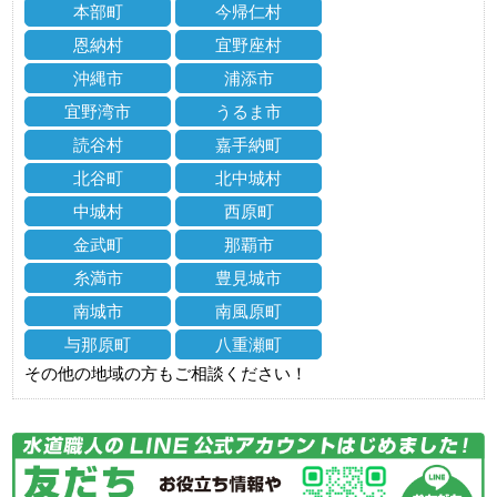
本部町
今帰仁村
恩納村
宜野座村
沖縄市
浦添市
宜野湾市
うるま市
読谷村
嘉手納町
北谷町
北中城村
中城村
西原町
金武町
那覇市
糸満市
豊見城市
南城市
南風原町
与那原町
八重瀬町
その他の地域の方もご相談ください！