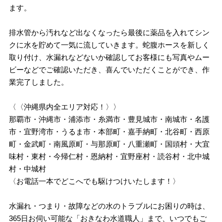
ます。
排水管から汚れなど出なくなったら最後に薬品を入れてシン
クに水を貯めて一気に流していきます。蛇腹ホースを新しく
取り付け、水漏れなどないか確認してお客様にも写真やムー
ビーなどでご確認いただき、喜んでいただくことができ、作
業完了しました。
〈〈沖縄県内全エリア対応！〉〉
那覇市・沖縄市・浦添市・糸満市・豊見城市・南城市・名護
市・宜野湾市・うるま市・本部町・嘉手納町・北谷町・西原
町・金武町・南風原町・与那原町・八重瀬町・国頭村・大宜
味村・東村・今帰仁村・恩納村・宜野座村・読谷村・北中城
村・中城村
〈お電話一本でどこへでも駆けつけいたします！〉
水漏れ・つまり・故障などの水のトラブルにお困りの時は、
365日お伺い可能な「おきなわ水道職人」まで、いつでもご