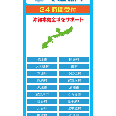
名護市
国頭村
大宜味村
東村
本部町
今帰仁村
恩納村
宜野座村
沖縄市
浦添市
宜野湾市
うるま市
読谷村
嘉手納町
北谷町
北中城村
中城村
西原町