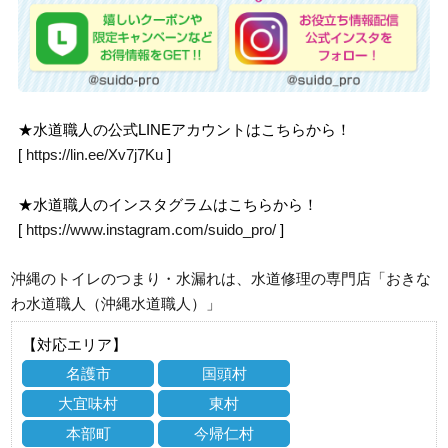
★水道職人の公式LINEアカウントはこちらから！
[
https://lin.ee/Xv7j7Ku
]
★水道職人のインスタグラムはこちらから！
[
https://www.instagram.com/suido_pro/
]
沖縄のトイレのつまり・水漏れは、水道修理の専門店「おきな
わ水道職人（沖縄水道職人）」
【対応エリア】
名護市
国頭村
大宜味村
東村
本部町
今帰仁村