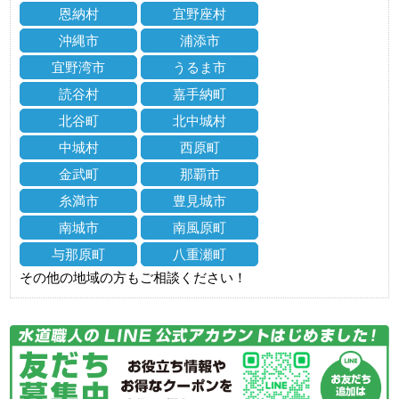
恩納村
宜野座村
沖縄市
浦添市
宜野湾市
うるま市
読谷村
嘉手納町
北谷町
北中城村
中城村
西原町
金武町
那覇市
糸満市
豊見城市
南城市
南風原町
与那原町
八重瀬町
その他の地域の方もご相談ください！