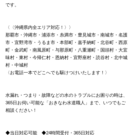
です。
〈〈沖縄県内全エリア対応！〉〉
那覇市・沖縄市・浦添市・糸満市・豊見城市・南城市・名護
市・宜野湾市・うるま市・本部町・嘉手納町・北谷町・西原
町・金武町・南風原町・与那原町・八重瀬町・国頭村・大宜
味村・東村・今帰仁村・恩納村・宜野座村・読谷村・北中城
村・中城村
〈お電話一本でどこへでも駆けつけいたします！〉
水漏れ・つまり・故障などの水のトラブルにお困りの時は、
365日お伺い可能な「おきなわ水道職人」まで、いつでもご
相談ください！
◆当日対応可能 ◆24時間受付・365日対応