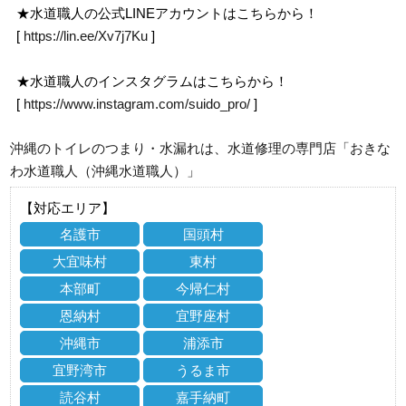
★水道職人の公式LINEアカウントはこちらから！
[
https://lin.ee/Xv7j7Ku
]
★水道職人のインスタグラムはこちらから！
[
https://www.instagram.com/suido_pro/
]
沖縄のトイレのつまり・水漏れは、水道修理の専門店「おきな
わ水道職人（沖縄水道職人）」
【対応エリア】
名護市
国頭村
大宜味村
東村
本部町
今帰仁村
恩納村
宜野座村
沖縄市
浦添市
宜野湾市
うるま市
読谷村
嘉手納町