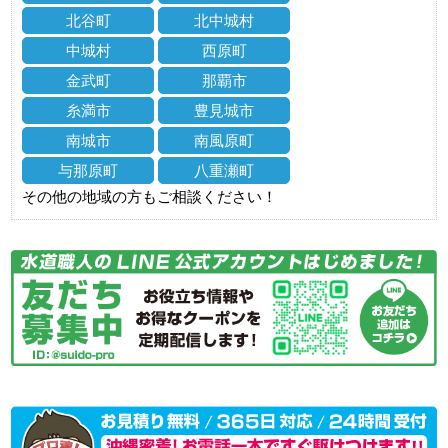
北谷町
北中城村
中城村
西原町
金武町
那覇市
糸満市
豊見城市
南城市
南風原町
与那原町
八重瀬町
その他の地域の方もご相談ください！