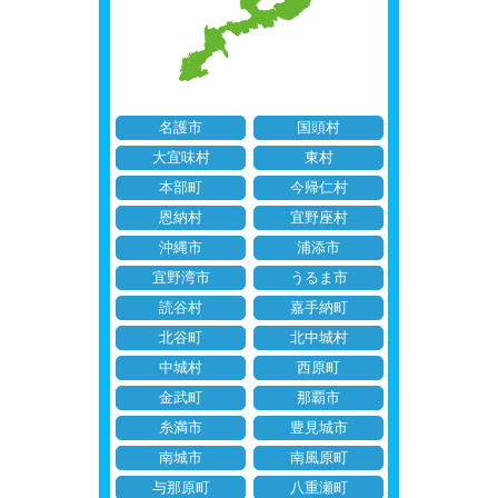
名護市
国頭村
大宜味村
東村
本部町
今帰仁村
恩納村
宜野座村
沖縄市
浦添市
宜野湾市
うるま市
読谷村
嘉手納町
北谷町
北中城村
中城村
西原町
金武町
那覇市
糸満市
豊見城市
南城市
南風原町
与那原町
八重瀬町