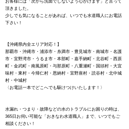
お客様には「次から洗面でしないよう心がけます」と言って
頂きました。
少しでも気になることがあれば、いつでも水道職人にお電話
下さい！
【沖縄県内全エリア対応！】
那覇市・沖縄市・浦添市・糸満市・豊見城市・南城市・名護
市・宜野湾市・うるま市・本部町・嘉手納町・北谷町・西原
町・金武町・南風原町・与那原町・八重瀬町・国頭村・大宜
味村・東村・今帰仁村・恩納村・宜野座村・読谷村・北中城
村・中城村
〈お電話一本でどこへでも駆けつけいたします！〉
水漏れ・つまり・故障などの水のトラブルにお困りの時は、
365日お伺い可能な「おきなわ水道職人」まで、いつでもご
相談ください！