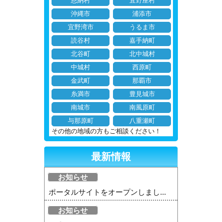
恩納村
宜野座村
沖縄市
浦添市
宜野湾市
うるま市
読谷村
嘉手納町
北谷町
北中城村
中城村
西原町
金武町
那覇市
糸満市
豊見城市
南城市
南風原町
与那原町
八重瀬町
その他の地域の方もご相談ください！
最新情報
お知らせ
ポータルサイトをオープンしまし...
お知らせ