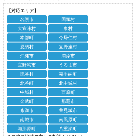
【対応エリア】
名護市
国頭村
大宜味村
東村
本部町
今帰仁村
恩納村
宜野座村
沖縄市
浦添市
宜野湾市
うるま市
読谷村
嘉手納町
北谷町
北中城村
中城村
西原町
金武町
那覇市
糸満市
豊見城市
南城市
南風原町
与那原町
八重瀬町