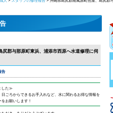
職人
>
スタッフの修理報告
> 沖縄県島尻郡南風原町照屋、島尻郡
告
島尻郡与那原町東浜、浦添市西原へ水道修理に伺
報告
めました≫
、日ごろからできるお手入れなど、水に関わるお得な情報を
ーをお願いします！