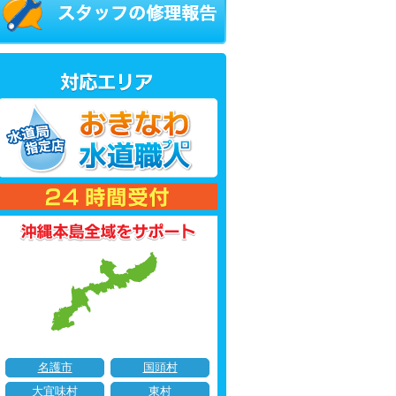
名護市
国頭村
大宜味村
東村