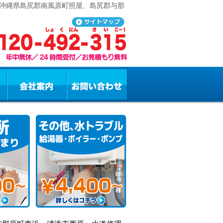
 沖縄県島尻郡南風原町照屋、島尻郡与那