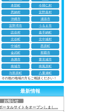
本部町
今帰仁村
恩納村
宜野座村
沖縄市
浦添市
宜野湾市
うるま市
読谷村
嘉手納町
北谷町
北中城村
中城村
西原町
金武町
那覇市
糸満市
豊見城市
南城市
南風原町
与那原町
八重瀬町
その他の地域の方もご相談ください！
最新情報
お知らせ
ポータルサイトをオープンしまし...