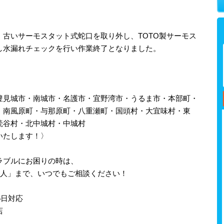
古いサーモスタット式蛇口を取り外し、TOTO製サーモス
し水漏れチェックを行い作業終了となりました。
豊見城市・南城市・名護市・宜野湾市・うるま市・本部町・
・南風原町・与那原町・八重瀬町・国頭村・大宜味村・東
読谷村・北中城村・中城村
いたします！〉
ラブルにお困りの時は、
職人」まで、いつでもご相談ください！
5日対応
店