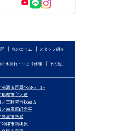
質問
水のコラム
スタッフ紹介
所の水漏れ・つまり修理
その他、
添市西原4-33-6 1F
／那覇市字大道
所／宜野湾市我如古
所／南風原町宮平
／糸満市糸満
／沖縄市南桃原