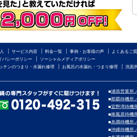
人
サービス内容
料金一覧
事例・お客様の声
よくあるご
イバシーポリシー
ソーシャルメディアポリシー
ッチンのつまり・水漏れ修理
お風呂の水漏れ・つまり修理
洗面
■
浦添営業所／浦
■
那覇待機所
■
宜野湾待機
■
南風原待機
■
糸満待機所
■
沖縄待機所