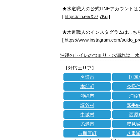
★水道職人の公式LINEアカウント
[
https://lin.ee/Xv7j7Ku
]
★水道職人のインスタグラムはこち
[
https://www.instagram.com/suido_pr
沖縄のトイレのつまり・水漏れは、水
【対応エリア】
名護市
国頭
本部町
今帰
沖縄市
浦添
読谷村
嘉手
中城村
西原
糸満市
豊見
与那原町
八重