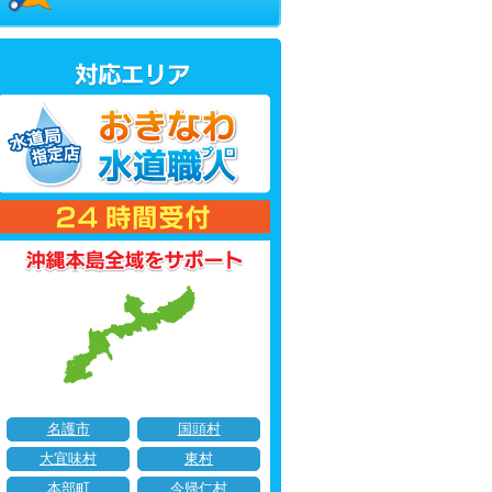
名護市
国頭村
大宜味村
東村
本部町
今帰仁村