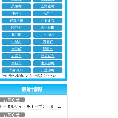
恩納村
宜野座村
沖縄市
浦添市
宜野湾市
うるま市
読谷村
嘉手納町
北谷町
北中城村
中城村
西原町
金武町
那覇市
糸満市
豊見城市
南城市
南風原町
与那原町
八重瀬町
その他の地域の方もご相談ください！
最新情報
お知らせ
ポータルサイトをオープンしまし...
お知らせ