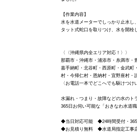
【作業内容】
水を水道メーターでしっかり止水し、
タット式蛇口を取りつけ、水を開栓
〈〈沖縄県内全エリア対応！〉〉
那覇市・沖縄市・浦添市・糸満市・
嘉手納町・北谷町・西原町・金武町
村・今帰仁村・恩納村・宜野座村・
〈お電話一本でどこへでも駆けつけ
水漏れ・つまり・故障などの水のト
365日お伺い可能な「おきなわ水道
◆当日対応可能 ◆24時間受付・36
◆お見積り無料 ◆水道局指定工事