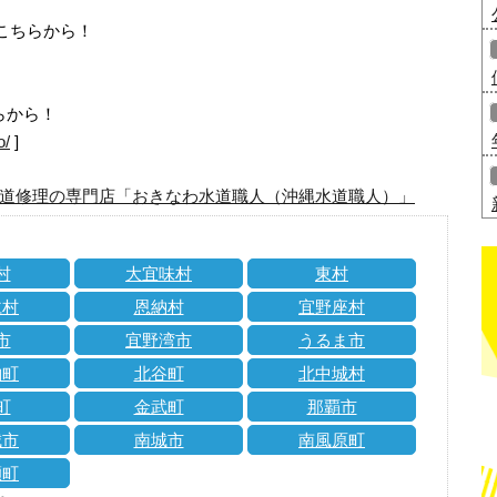
はこちらから！
らから！
o/
]
道修理の専門店「おきなわ水道職人（沖縄水道職人）」
村
大宜味村
東村
仁村
恩納村
宜野座村
市
宜野湾市
うるま市
納町
北谷町
北中城村
町
金武町
那覇市
城市
南城市
南風原町
瀬町