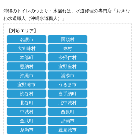
沖縄のトイレのつまり・水漏れは、水道修理の専門店「おきな
わ水道職人（沖縄水道職人）」
【対応エリア】
名護市
国頭村
大宜味村
東村
本部町
今帰仁村
恩納村
宜野座村
沖縄市
浦添市
宜野湾市
うるま市
読谷村
嘉手納町
北谷町
北中城村
中城村
西原町
金武町
那覇市
糸満市
豊見城市