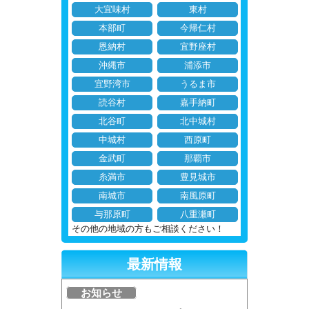
大宜味村
東村
本部町
今帰仁村
恩納村
宜野座村
沖縄市
浦添市
宜野湾市
うるま市
読谷村
嘉手納町
北谷町
北中城村
中城村
西原町
金武町
那覇市
糸満市
豊見城市
南城市
南風原町
与那原町
八重瀬町
その他の地域の方もご相談ください！
最新情報
お知らせ