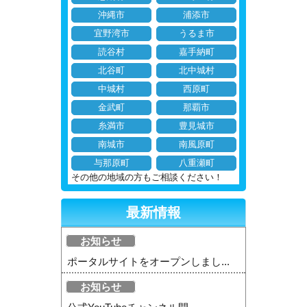
沖縄市
浦添市
宜野湾市
うるま市
読谷村
嘉手納町
北谷町
北中城村
中城村
西原町
金武町
那覇市
糸満市
豊見城市
南城市
南風原町
与那原町
八重瀬町
その他の地域の方もご相談ください！
最新情報
お知らせ
ポータルサイトをオープンしまし...
お知らせ