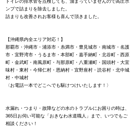
トイレの排水菅を点検しても、溜まっていませんので高圧ポ
ンプで詰まりを除去しました。
詰まりも改善されお客様も喜んで頂きました。
【沖縄県内全エリア対応！】
那覇市・沖縄市・浦添市・糸満市・豊見城市・南城市・名護
市・宜野湾市・うるま市・本部町・嘉手納町・北谷町・西原
町・金武町・南風原町・与那原町・八重瀬町・国頭村・大宜
味村・東村・今帰仁村・恩納村・宜野座村・読谷村・北中城
村・中城村
〈お電話一本でどこへでも駆けつけいたします！〉
水漏れ・つまり・故障などの水のトラブルにお困りの時は、
365日お伺い可能な「おきなわ水道職人」まで、いつでもご
相談ください！