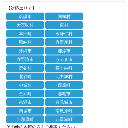
【対応エリア】
名護市
国頭村
大宜味村
東村
本部町
今帰仁村
恩納村
宜野座村
沖縄市
浦添市
宜野湾市
うるま市
読谷村
嘉手納町
北谷町
北中城村
中城村
西原町
金武町
那覇市
糸満市
豊見城市
南城市
南風原町
与那原町
八重瀬町
その他の地域の方もご相談ください！