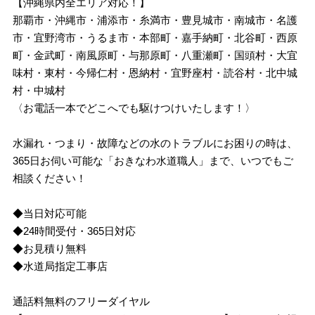
【沖縄県内全エリア対応！】
那覇市・沖縄市・浦添市・糸満市・豊見城市・南城市・名護
市・宜野湾市・うるま市・本部町・嘉手納町・北谷町・西原
町・金武町・南風原町・与那原町・八重瀬町・国頭村・大宜
味村・東村・今帰仁村・恩納村・宜野座村・読谷村・北中城
村・中城村
〈お電話一本でどこへでも駆けつけいたします！〉
水漏れ・つまり・故障などの水のトラブルにお困りの時は、
365日お伺い可能な「おきなわ水道職人」まで、いつでもご
相談ください！
◆当日対応可能
◆24時間受付・365日対応
◆お見積り無料
◆水道局指定工事店
通話料無料のフリーダイヤル