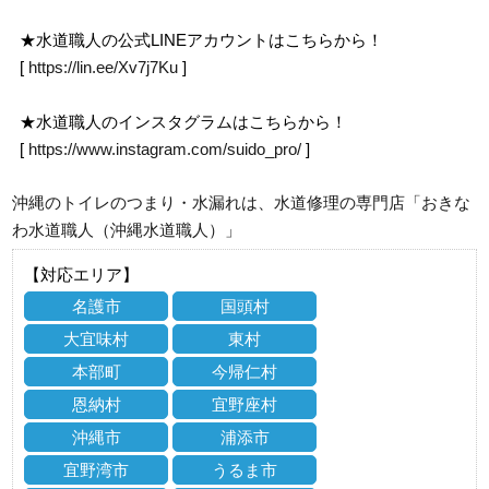
★水道職人の公式LINEアカウントはこちらから！
[
https://lin.ee/Xv7j7Ku
]
★水道職人のインスタグラムはこちらから！
[
https://www.instagram.com/suido_pro/
]
沖縄のトイレのつまり・水漏れは、水道修理の専門店「おきな
わ水道職人（沖縄水道職人）」
【対応エリア】
名護市
国頭村
大宜味村
東村
本部町
今帰仁村
恩納村
宜野座村
沖縄市
浦添市
宜野湾市
うるま市