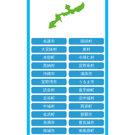
名護市
国頭村
大宜味村
東村
本部町
今帰仁村
恩納村
宜野座村
沖縄市
浦添市
宜野湾市
うるま市
読谷村
嘉手納町
北谷町
北中城村
中城村
西原町
金武町
那覇市
糸満市
豊見城市
南城市
南風原町