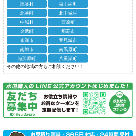
読谷村
嘉手納町
北谷町
北中城村
中城村
西原町
金武町
那覇市
糸満市
豊見城市
南城市
南風原町
与那原町
八重瀬町
その他の地域の方もご相談ください！