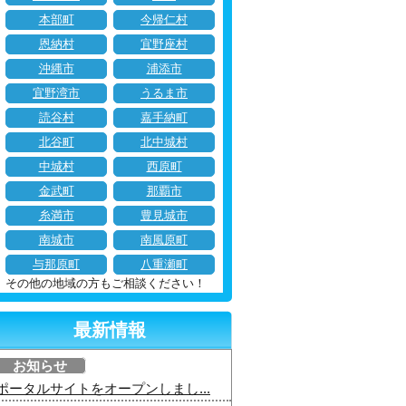
本部町
今帰仁村
恩納村
宜野座村
沖縄市
浦添市
宜野湾市
うるま市
読谷村
嘉手納町
北谷町
北中城村
中城村
西原町
金武町
那覇市
糸満市
豊見城市
南城市
南風原町
与那原町
八重瀬町
その他の地域の方もご相談ください！
最新情報
お知らせ
ポータルサイトをオープンしまし...