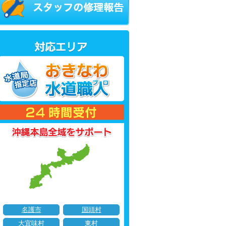
名護市
国頭村
大宜味村
東村