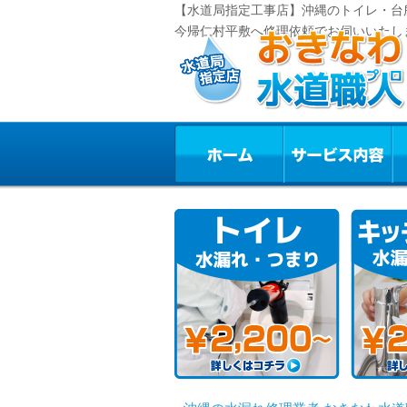
【水道局指定工事店】沖縄のトイレ・台
今帰仁村平敷へ修理依頼でお伺いいたし