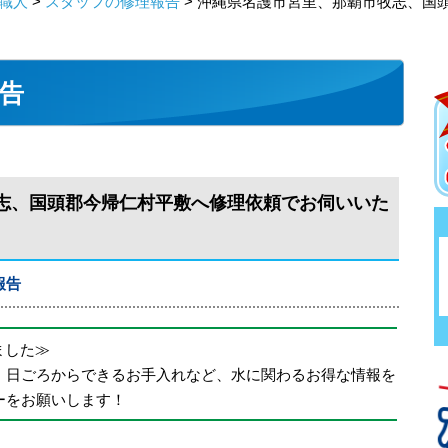
職人
>
スタッフの修理報告
> 沖縄県名護市宮里、那覇市牧志、国
告
志、国頭郡今帰仁村平敷へ修理依頼でお伺いいた
報告
めました≫
、日ごろからできるお手入れなど、水に関わるお得な情報を
ーをお願いします！