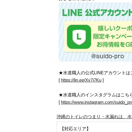
★水道職人の公式LINEアカウント
[
https://lin.ee/Xv7j7Ku
]
★水道職人のインスタグラムはこち
[
https://www.instagram.com/suido_pr
沖縄のトイレのつまり・水漏れは、水
【対応エリア】