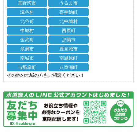
宜野湾市
うるま市
読谷村
嘉手納町
北谷町
北中城村
中城村
西原町
金武町
那覇市
糸満市
豊見城市
南城市
南風原町
与那原町
八重瀬町
その他の地域の方もご相談ください！