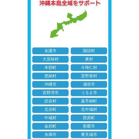
名護市
国頭村
大宜味村
東村
本部町
今帰仁村
恩納村
宜野座村
沖縄市
浦添市
宜野湾市
うるま市
読谷村
嘉手納町
北谷町
北中城村
中城村
西原町
金武町
那覇市
糸満市
豊見城市