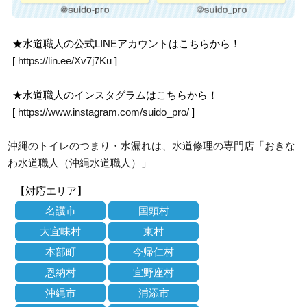
★水道職人の公式LINEアカウントはこちらから！
[
https://lin.ee/Xv7j7Ku
]
★水道職人のインスタグラムはこちらから！
[
https://www.instagram.com/suido_pro/
]
沖縄のトイレのつまり・水漏れは、水道修理の専門店「おきな
わ水道職人（沖縄水道職人）」
【対応エリア】
名護市
国頭村
大宜味村
東村
本部町
今帰仁村
恩納村
宜野座村
沖縄市
浦添市