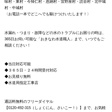
味村・東村・今帰仁村・恩納村・宜野座村・読谷村・北中城
村・中城村
〈お電話一本でどこへでも駆けつけいたします！〉
水漏れ・つまり・故障などの水のトラブルにお困りの時は、
365日お伺い可能な「おきなわ水道職人」まで、いつでもご
相談ください！
◆当日対応可能
◆３６５日・２４時間受付対応
◆お見積り無料
◆水道局指定工事店
通話料無料のフリーダイヤル
【0120-492-315（しょくにん、さいこー！）】まで、お気軽