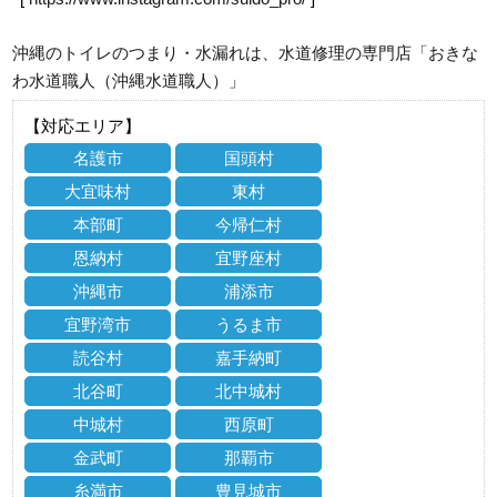
沖縄のトイレのつまり・水漏れは、水道修理の専門店「おきな
わ水道職人（沖縄水道職人）」
【対応エリア】
名護市
国頭村
大宜味村
東村
本部町
今帰仁村
恩納村
宜野座村
沖縄市
浦添市
宜野湾市
うるま市
読谷村
嘉手納町
北谷町
北中城村
中城村
西原町
金武町
那覇市
糸満市
豊見城市