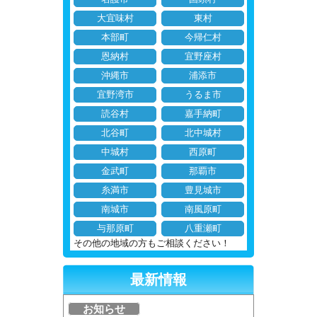
大宜味村
東村
本部町
今帰仁村
恩納村
宜野座村
沖縄市
浦添市
宜野湾市
うるま市
読谷村
嘉手納町
北谷町
北中城村
中城村
西原町
金武町
那覇市
糸満市
豊見城市
南城市
南風原町
与那原町
八重瀬町
その他の地域の方もご相談ください！
最新情報
お知らせ