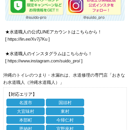
★水道職人の公式LINEアカウントはこちらから！
[
https://lin.ee/Xv7j7Ku
]
★水道職人のインスタグラムはこちらから！
[
https://www.instagram.com/suido_pro/
]
沖縄のトイレのつまり・水漏れは、水道修理の専門店「おきな
わ水道職人（沖縄水道職人）」
【対応エリア】
名護市
国頭村
大宜味村
東村
本部町
今帰仁村
恩納村
宜野座村