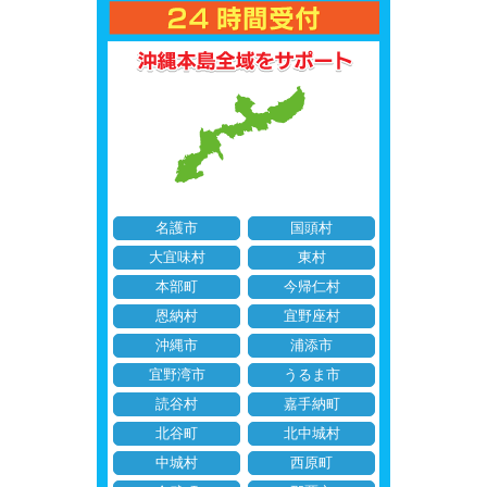
名護市
国頭村
大宜味村
東村
本部町
今帰仁村
恩納村
宜野座村
沖縄市
浦添市
宜野湾市
うるま市
読谷村
嘉手納町
北谷町
北中城村
中城村
西原町