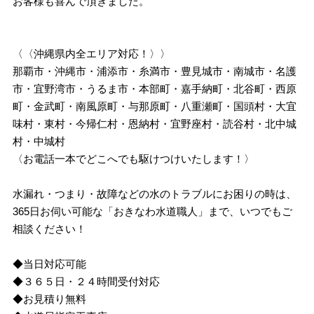
お客様も喜んで頂きました。
〈〈沖縄県内全エリア対応！〉〉
那覇市・沖縄市・浦添市・糸満市・豊見城市・南城市・名護
市・宜野湾市・うるま市・本部町・嘉手納町・北谷町・西原
町・金武町・南風原町・与那原町・八重瀬町・国頭村・大宜
味村・東村・今帰仁村・恩納村・宜野座村・読谷村・北中城
村・中城村
〈お電話一本でどこへでも駆けつけいたします！〉
水漏れ・つまり・故障などの水のトラブルにお困りの時は、
365日お伺い可能な「おきなわ水道職人」まで、いつでもご
相談ください！
◆当日対応可能
◆３６５日・２４時間受付対応
◆お見積り無料