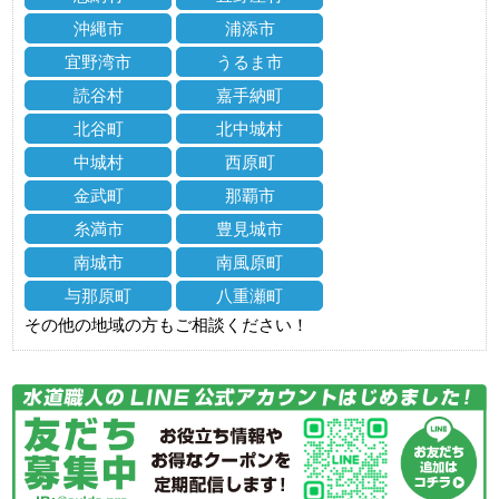
沖縄市
浦添市
宜野湾市
うるま市
読谷村
嘉手納町
北谷町
北中城村
中城村
西原町
金武町
那覇市
糸満市
豊見城市
南城市
南風原町
与那原町
八重瀬町
その他の地域の方もご相談ください！