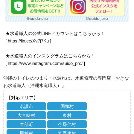
★水道職人の公式LINEアカウントはこちらから！
[
https://lin.ee/Xv7j7Ku
]
★水道職人のインスタグラムはこちらから！
[
https://www.instagram.com/suido_pro/
]
沖縄のトイレのつまり・水漏れは、水道修理の専門店「おきな
わ水道職人（沖縄水道職人）」
【対応エリア】
名護市
国頭村
大宜味村
東村
本部町
今帰仁村
恩納村
宜野座村