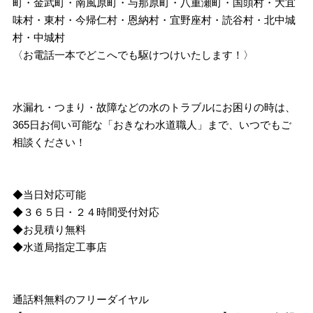
町・金武町・南風原町・与那原町・八重瀬町・国頭村・大宜
味村・東村・今帰仁村・恩納村・宜野座村・読谷村・北中城
村・中城村
〈お電話一本でどこへでも駆けつけいたします！〉
水漏れ・つまり・故障などの水のトラブルにお困りの時は、
365日お伺い可能な「おきなわ水道職人」まで、いつでもご
相談ください！
◆当日対応可能
◆３６５日・２４時間受付対応
◆お見積り無料
◆水道局指定工事店
通話料無料のフリーダイヤル