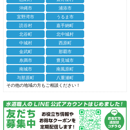
沖縄市
浦添市
宜野湾市
うるま市
読谷村
嘉手納町
北谷町
北中城村
中城村
西原町
金武町
那覇市
糸満市
豊見城市
南城市
南風原町
与那原町
八重瀬町
その他の地域の方もご相談ください！