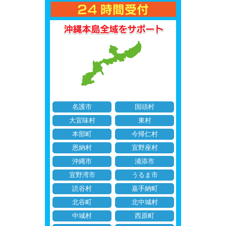
名護市
国頭村
大宜味村
東村
本部町
今帰仁村
恩納村
宜野座村
沖縄市
浦添市
宜野湾市
うるま市
読谷村
嘉手納町
北谷町
北中城村
中城村
西原町