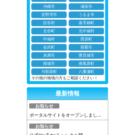
沖縄市
浦添市
宜野湾市
うるま市
読谷村
嘉手納町
北谷町
北中城村
中城村
西原町
金武町
那覇市
糸満市
豊見城市
南城市
南風原町
与那原町
八重瀬町
その他の地域の方もご相談ください！
最新情報
お知らせ
ポータルサイトをオープンしまし...
お知らせ