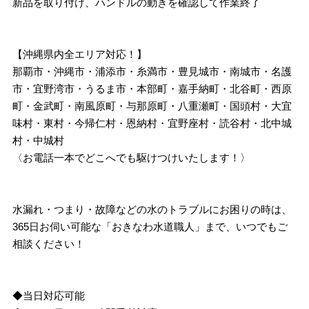
新品を取り付け、ハンドルの動きを確認して作業終了
【沖縄県内全エリア対応！】
那覇市・沖縄市・浦添市・糸満市・豊見城市・南城市・名護
市・宜野湾市・うるま市・本部町・嘉手納町・北谷町・西原
町・金武町・南風原町・与那原町・八重瀬町・国頭村・大宜
味村・東村・今帰仁村・恩納村・宜野座村・読谷村・北中城
村・中城村
〈お電話一本でどこへでも駆けつけいたします！〉
水漏れ・つまり・故障などの水のトラブルにお困りの時は、
365日お伺い可能な「おきなわ水道職人」まで、いつでもご
相談ください！
◆当日対応可能