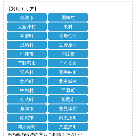
【対応エリア】
名護市
国頭村
大宜味村
東村
本部町
今帰仁村
恩納村
宜野座村
沖縄市
浦添市
宜野湾市
うるま市
読谷村
嘉手納町
北谷町
北中城村
中城村
西原町
金武町
那覇市
糸満市
豊見城市
南城市
南風原町
与那原町
八重瀬町
その他の地域の方もご相談ください！