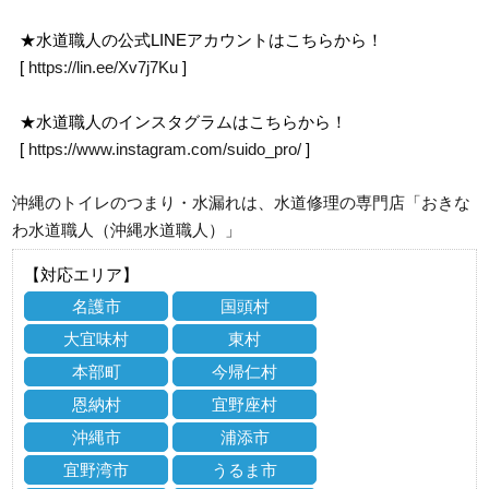
★水道職人の公式LINEアカウントはこちらから！
[
https://lin.ee/Xv7j7Ku
]
★水道職人のインスタグラムはこちらから！
[
https://www.instagram.com/suido_pro/
]
沖縄のトイレのつまり・水漏れは、水道修理の専門店「おきな
わ水道職人（沖縄水道職人）」
【対応エリア】
名護市
国頭村
大宜味村
東村
本部町
今帰仁村
恩納村
宜野座村
沖縄市
浦添市
宜野湾市
うるま市