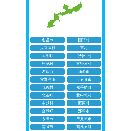
名護市
国頭村
大宜味村
東村
本部町
今帰仁村
恩納村
宜野座村
沖縄市
浦添市
宜野湾市
うるま市
読谷村
嘉手納町
北谷町
北中城村
中城村
西原町
金武町
那覇市
糸満市
豊見城市
南城市
南風原町