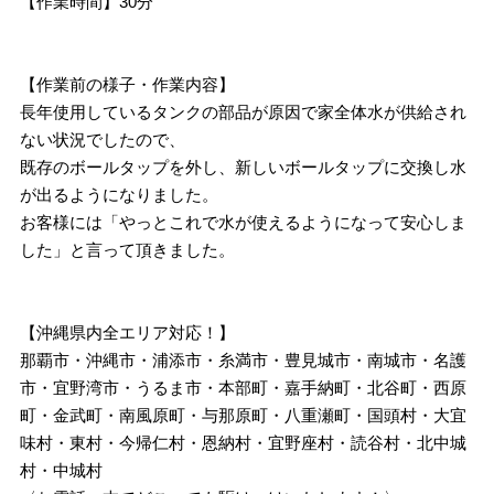
【作業時間】30分
【作業前の様子・作業内容】
長年使用しているタンクの部品が原因で家全体水が供給され
ない状況でしたので、
既存のボールタップを外し、新しいボールタップに交換し水
が出るようになりました。
お客様には「やっとこれで水が使えるようになって安心しま
した」と言って頂きました。
【沖縄県内全エリア対応！】
那覇市・沖縄市・浦添市・糸満市・豊見城市・南城市・名護
市・宜野湾市・うるま市・本部町・嘉手納町・北谷町・西原
町・金武町・南風原町・与那原町・八重瀬町・国頭村・大宜
味村・東村・今帰仁村・恩納村・宜野座村・読谷村・北中城
村・中城村