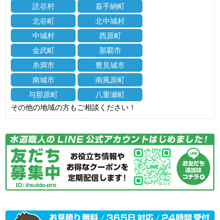
読谷村
嘉手納町
北谷町
北中城村
中城村
西原町
金武町
那覇市
糸満市
豊見城市
南城市
南風原町
与那原町
八重瀬町
その他の地域の方もご相談ください！