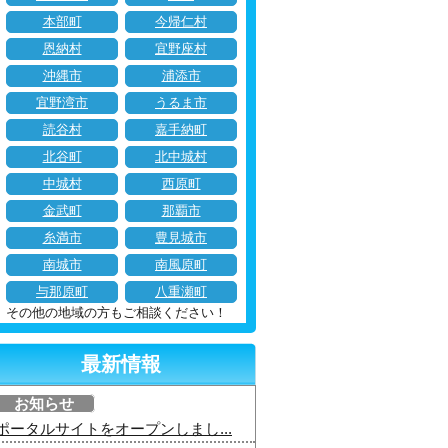
本部町
今帰仁村
恩納村
宜野座村
沖縄市
浦添市
宜野湾市
うるま市
読谷村
嘉手納町
北谷町
北中城村
中城村
西原町
金武町
那覇市
糸満市
豊見城市
南城市
南風原町
与那原町
八重瀬町
その他の地域の方もご相談ください！
最新情報
お知らせ
ポータルサイトをオープンしまし...