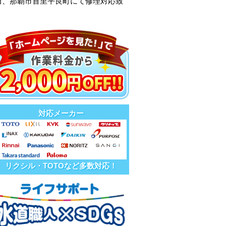
田、那覇市首里平良町にて修理対応致
対応メーカー
リクシル・TOTOなど多数対応！