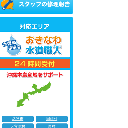
名護市
国頭村
大宜味村
東村