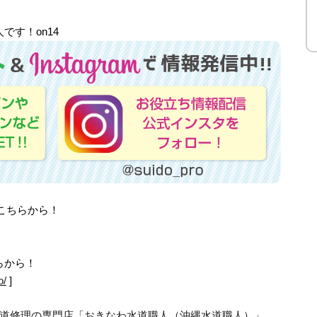
す！on14
はこちらから！
らから！
o/
]
道修理の専門店「おきなわ水道職人（沖縄水道職人）」