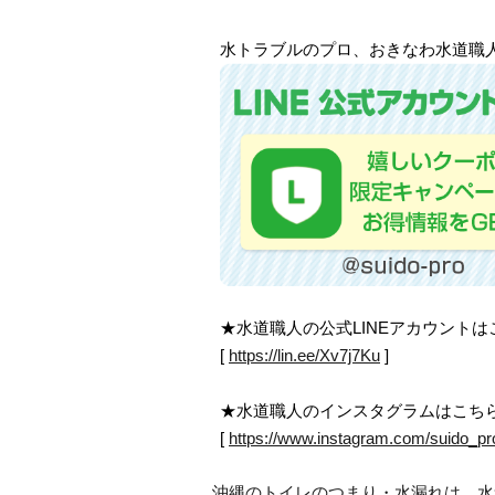
水トラブルのプロ、おきなわ水道職人で
★水道職人の公式LINEアカウント
[
https://lin.ee/Xv7j7Ku
]
★水道職人のインスタグラムはこち
[
https://www.instagram.com/suido_pr
沖縄のトイレのつまり・水漏れは、水