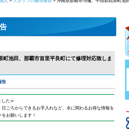
職人
>
スタッフの修理報告
> 沖縄県那覇市与儀、中頭郡西原町池
告
原町池田、那覇市首里平良町にて修理対応致しま
報告
めました≫
、日ごろからできるお手入れなど、水に関わるお得な情報を
ーをお願いします！