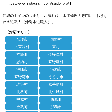
[
https://www.instagram.com/suido_pro/
]
沖縄のトイレのつまり・水漏れは、水道修理の専門店「おきな
わ水道職人（沖縄水道職人）」
【対応エリア】
名護市
国頭村
大宜味村
東村
本部町
今帰仁村
恩納村
宜野座村
沖縄市
浦添市
宜野湾市
うるま市
読谷村
嘉手納町
北谷町
北中城村
中城村
西原町
金武町
那覇市