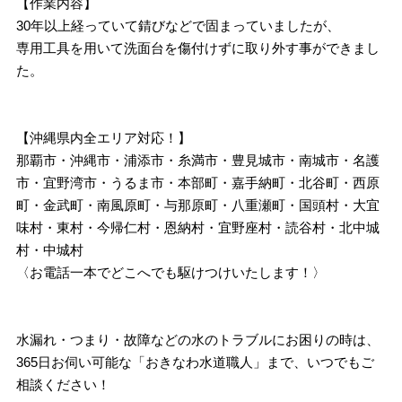
【作業内容】
30年以上経っていて錆びなどで固まっていましたが、
専用工具を用いて洗面台を傷付けずに取り外す事ができまし
た。
【沖縄県内全エリア対応！】
那覇市・沖縄市・浦添市・糸満市・豊見城市・南城市・名護
市・宜野湾市・うるま市・本部町・嘉手納町・北谷町・西原
町・金武町・南風原町・与那原町・八重瀬町・国頭村・大宜
味村・東村・今帰仁村・恩納村・宜野座村・読谷村・北中城
村・中城村
〈お電話一本でどこへでも駆けつけいたします！〉
水漏れ・つまり・故障などの水のトラブルにお困りの時は、
365日お伺い可能な「おきなわ水道職人」まで、いつでもご
相談ください！