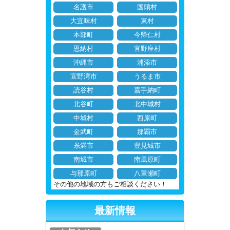
名護市
国頭村
大宜味村
東村
本部町
今帰仁村
恩納村
宜野座村
沖縄市
浦添市
宜野湾市
うるま市
読谷村
嘉手納町
北谷町
北中城村
中城村
西原町
金武町
那覇市
糸満市
豊見城市
南城市
南風原町
与那原町
八重瀬町
その他の地域の方もご相談ください！
最新情報