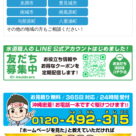
糸満市
豊見城市
南城市
南風原町
与那原町
八重瀬町
その他の地域の方もご相談ください！