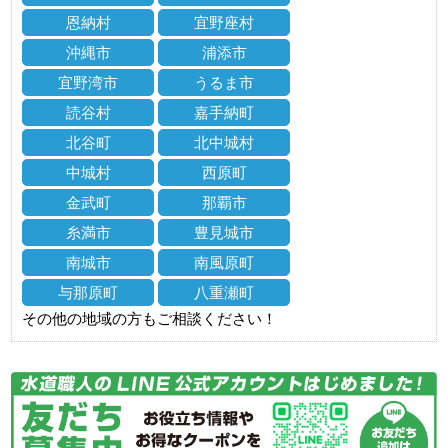
恩納村
宜野座村
沖縄市
浦添市
宜野湾市
うるま市
読谷村
嘉手納町
北谷町
北中城村
中城村
西原町
金武町
那覇市
糸満市
豊見城市
南城市
南風原町
与那原町
八重瀬町
その他の地域の方もご相談ください！