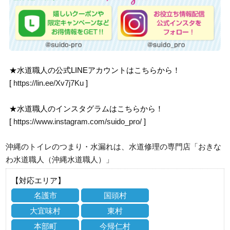
★水道職人の公式LINEアカウントはこちらから！
[
https://lin.ee/Xv7j7Ku
]
★水道職人のインスタグラムはこちらから！
[
https://www.instagram.com/suido_pro/
]
沖縄のトイレのつまり・水漏れは、水道修理の専門店「おきな
わ水道職人（沖縄水道職人）」
【対応エリア】
名護市
国頭村
大宜味村
東村
本部町
今帰仁村