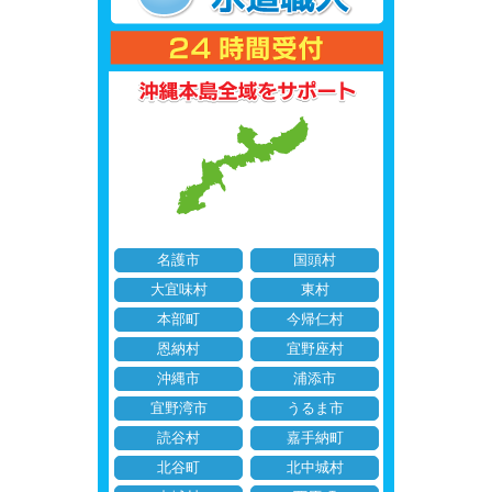
名護市
国頭村
大宜味村
東村
本部町
今帰仁村
恩納村
宜野座村
沖縄市
浦添市
宜野湾市
うるま市
読谷村
嘉手納町
北谷町
北中城村