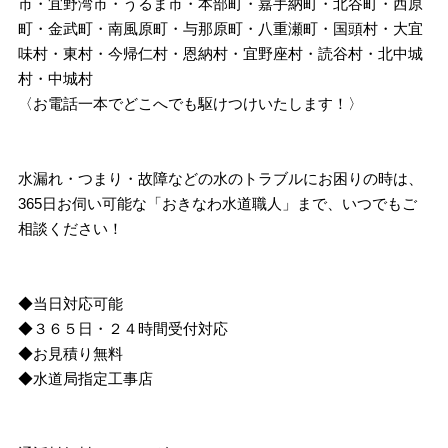
市・宜野湾市・うるま市・本部町・嘉手納町・北谷町・西原
町・金武町・南風原町・与那原町・八重瀬町・国頭村・大宜
味村・東村・今帰仁村・恩納村・宜野座村・読谷村・北中城
村・中城村
〈お電話一本でどこへでも駆けつけいたします！〉
水漏れ・つまり・故障などの水のトラブルにお困りの時は、
365日お伺い可能な「おきなわ水道職人」まで、いつでもご
相談ください！
◆当日対応可能
◆３６５日・２４時間受付対応
◆お見積り無料
◆水道局指定工事店