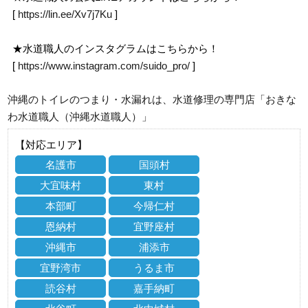
[
https://lin.ee/Xv7j7Ku
]
★水道職人のインスタグラムはこちらから！
[
https://www.instagram.com/suido_pro/
]
沖縄のトイレのつまり・水漏れは、水道修理の専門店「おきな
わ水道職人（沖縄水道職人）」
【対応エリア】
名護市
国頭村
大宜味村
東村
本部町
今帰仁村
恩納村
宜野座村
沖縄市
浦添市
宜野湾市
うるま市
読谷村
嘉手納町