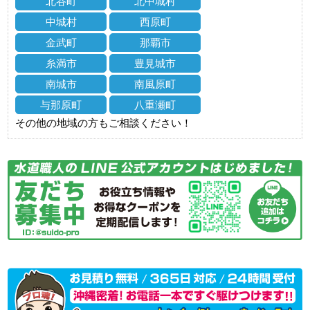
北谷町
北中城村
中城村
西原町
金武町
那覇市
糸満市
豊見城市
南城市
南風原町
与那原町
八重瀬町
その他の地域の方もご相談ください！