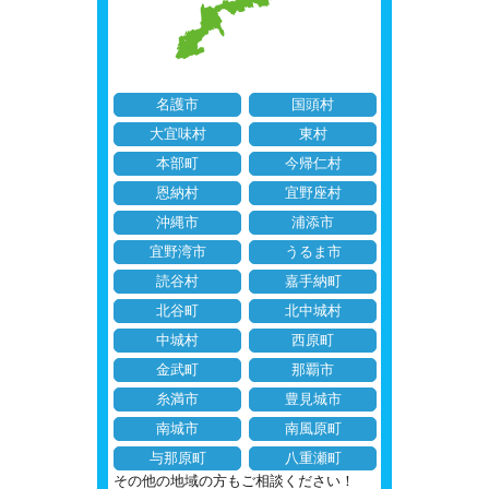
名護市
国頭村
大宜味村
東村
本部町
今帰仁村
恩納村
宜野座村
沖縄市
浦添市
宜野湾市
うるま市
読谷村
嘉手納町
北谷町
北中城村
中城村
西原町
金武町
那覇市
糸満市
豊見城市
南城市
南風原町
与那原町
八重瀬町
その他の地域の方もご相談ください！